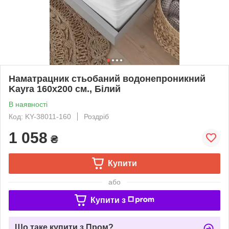
Наматрацник стьобаний водонепроникний
Kayra 160х200 см., Білий
В наявності
Код: KY-38011-160
Роздріб
1 058
₴
Купити
або
Купити з
Що таке купити з Пром?