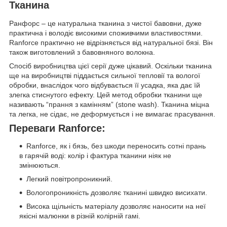
Тканина
Ранфорс – це натуральна тканина з чистої бавовни, дуже
практична і володіє високими споживчими властивостями.
Ranforce практично не відрізняється від натуральної бязі. Він
також виготовлений з бавовняного волокна.
Спосіб виробництва цієї серії дуже цікавий. Оскільки тканина
ще на виробництві піддається сильної тепловії та вологої
обробки, внаслідок чого відбувається її усадка, яка дає їй
злегка стиснутого ефекту. Цей метод обробки тканини ще
називають “прання з камінням” (stone wash). Тканина міцна
та легка, не сідає, не деформується і не вимагає прасування.
Переваги Ranforce:
Ranforce, як і бязь, без шкоди переносить сотні прань
в гарячій воді: колір і фактура тканини ніяк не
змінюються.
Легкий повітропроникний.
Вологопроникність дозволяє тканині швидко висихати.
Висока щільність матеріалу дозволяє наносити на неї
якісні малюнки в різній колірній гамі.