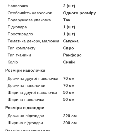
Наволочка
2 (шт)
Особливість наволочок
Одного розміру
Подарункова упаковка
Так
Підковдра
1 (шт)
Простирадло
1 (шт)
Тематика декору, малюнка
Смужка
Тип комплекту
Євро
Тип тканини
Ранфорс
Колір
Синій
Розміри наволочки
Довжина другої наволочки
70 см
Довжина наволочки
70 см
Ширина другої наволочки
50 см
Ширина наволочки
50 см
Розміри підковдри
Довжина підковдри
220 см
Ширина підковдри
200 см
Розміри простирадла