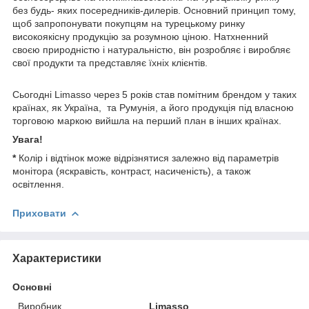
без будь- яких посередників-дилерів. Основний принцип тому,
щоб запропонувати покупцям на турецькому ринку
високоякісну продукцію за розумною ціною. Натхненний
своєю природністю і натуральністю, він розробляє і виробляє
свої продукти та представляє їхніх клієнтів.
Сьогодні Limasso через 5 років став помітним брендом у таких
країнах, як Україна, та Румунія, а його продукція під власною
торговою маркою вийшла на перший план в інших країнах.
Увага!
*
Колір і відтінок може відрізнятися залежно від параметрів
монітора (яскравість, контраст, насиченість), а також
освітлення.
Приховати
Характеристики
Основні
Виробник
Limasso