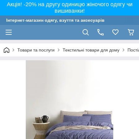
Акція! -20% на другу одиницю жіночого одягу чи
вишиванки!
Інтернет-магазин одягу, взуття та аксесуарів
Товари та послуги
Текстильні товари для дому
Пості