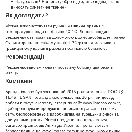
Натуральний Ranforce добре підходить людям, які не
виносять синтетичні тканини.
Як доглядати?
Можна використовувати ручне і машинне прання з
температурою води не більше 40 ° C. Деякі господині
рекомендують прати за допомогою рідких засобів для прання.
Сушити краще на свіжому повітрі. Зберігання можливо в
традиційному варіанті разом з постільною білизною.
Рекомендації
Рекомендовано змінювати постільну білизну два раза в
місяць.
Компанія
Бренд Limasso був заснований 2015 році компанією DOĞUŞ
TEKSTIL SAN. Команда має більше ніж 20-річний досвід
роботи в галузі експорту, створила сайт www.limasso.com.tr,
щоб пропонувати продукцію,що експортується по всьому
світу, безпосередньо з виробництва на турецький ринок за
доступними цінами. Якісні продукти, що продаються в
багатьох країнах від Англії до України, пропонуються
безпосередньо на www.limasso.com.tr на турецькому ринку