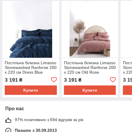
Постільна білизна Limasso
Постільна білизна Limasso
Пост
Stonewashed Ranforse 200
Stonewashed Ranforse 200
Ston
х 220 см Dress Blue
х 220 см Old Rose
х 22
3 191
3 191
3 1
₴
₴
Купити
Купити
Про нас
97% позитивних з 694 відгуків за рік
Працює з 30.09.2013