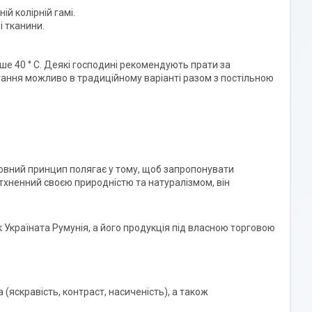
ій колірній гамі.
і тканини.
е 40 ° C. Деякі господині рекомендують прати за
ігання можливо в традиційному варіанті разом з постільною
овний принцип полягає у тому, щоб запропонувати
тхненний своєю природністю та натуралізмом, він
к Україната Румунія, а його продукція під власною торговою
 (яскравість, контраст, насиченість), а також