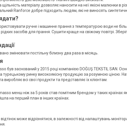
 щільність матеріалу дозволяє наносити на неї якісні малюнки в різн
альний Ranforce добре підходить людям, які не виносять синтетичн
ядати?
ристовувати ручне і машинне прання з температурою води не більш
рідких засобів для прання. Сушити краще на свіжому повітрі. Збер
дації
ано змінювати постільну білизну два раза в місяць.
я
sso був заснований у 2015 році компанією DOĞUŞ TEKSTIL SAN. Осн
а турецькому ринку високоякісну продукцію за розумною ціною. На
а виробляє всі свої продукти та представляє їх клієнтам.
masso менш ніж за 5 років став помітним брендом у таких країнах я
шла на перший план в інших країнах.
і відтінок може відрізнятися, в залежності від налаштувань монітора
ня.