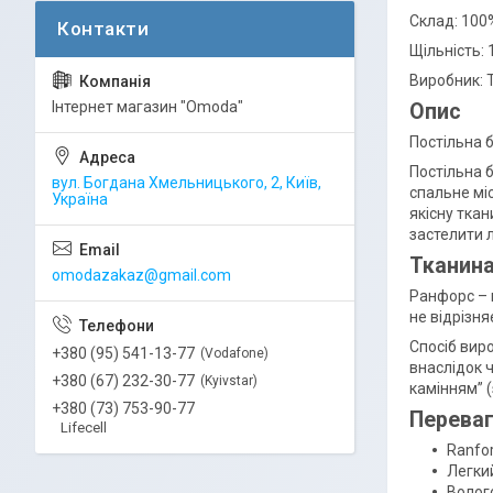
Склад: 100
Щільність: 
Виробник: 
Інтернет магазин "Omoda"
Опис
Постільна 
Постільна 
вул. Богдана Хмельницького, 2, Київ,
спальне мі
Україна
якісну ткан
застелити 
Тканин
omodazakaz@gmail.com
Ранфорс – 
не відрізня
Спосіб виро
+380 (95) 541-13-77
Vodafone
внаслідок ч
+380 (67) 232-30-77
Kyivstar
камінням” (
+380 (73) 753-90-77
Переваг
Lifecell
Ranfor
Легки
Волог