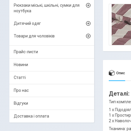
Рюкзаки міські, шкільні, сумки для
ноутбука
Дитячий одяг
Товари для чоловіків
Прайс-листи
Новини
Опис
Статті
Про нас
Деталі:
Тип компле
Відгуки
1 х Підодія
1 х Простир
Доставка і оплата
2 х Наволоч
Тканина: р