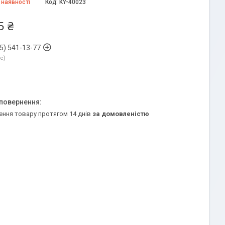
 наявності
Код:
KY-40023
5 ₴
5) 541-13-77
ne
ення товару протягом 14 днів
за домовленістю