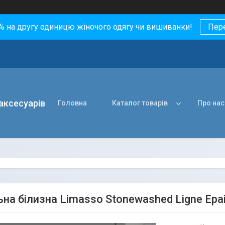
0% на другу одиницю жіночого одягу чи вишиванки!
Пер
 аксесуарів
Головна
Каталог товарів
Про нас
ьна білизна Limasso Stonewashed Ligne Epai