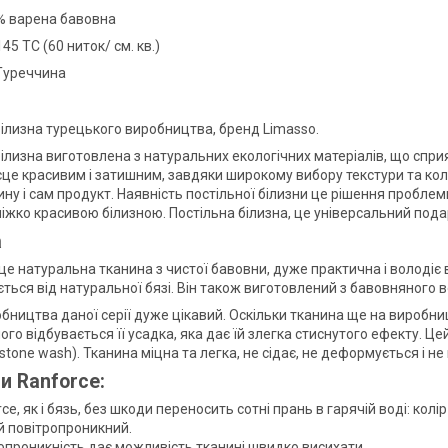
% варена бавовна
145 TC (60 ниток/ см. кв.)
Туреччина
білизна турецького виробництва, бренд Limasso.
білизна виготовлена з натуральних екологічних матеріалів, що спри
сце красивим і затишним, завдяки широкому вибору текстури та кол
ину і сам продукт. Наявність постільної білизни це рішення проблем
ліжко красивою білизною. Постільна білизна, це універсальний пода
а
це натуральна тканина з чистої бавовни, дуже практична і володі
ється від натуральної бязі. Він також виготовлений з бавовняного 
бництва даної серії дуже цікавий. Оскільки тканина ще на виробниц
ого відбувається її усадка, яка дає їй злегка стиснутого ефекту. 
stone wash). Тканина міцна та легка, не сідає, не деформується і н
и Ranforce:
ce, як і бязь, без шкоди переносить сотні прань в гарячій воді: колі
й повітропроникний.
опроникність дає можливість тканині швидко висихати.