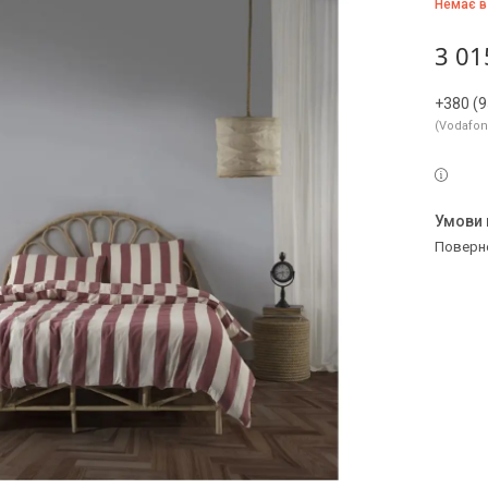
Немає в
3 01
+380 (9
Vodafo
поверн