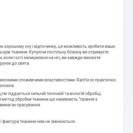
яє хорошому сну і відпочинку, це можливість зробити ваше
ьорів тканини. Купуючи постільну білизну ви отримуєте
и, коли гості залишилися на ніч, ви завжди зможете
рунок до свята.
є високими споживчими властивостями. Ranforce практично
волокна.
тві піддається сильній тепловій та вологій обробці,
Цей метод обробки тканини ще називають “прання з
е вимагає прасування.
р і фактура тканини ніяк не змінюються.