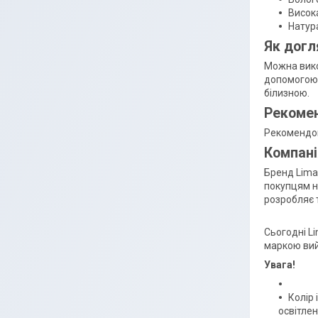
Висока
Натур
Як догл
Можна вико
допомогою 
білизною.
Рекомен
Рекомендов
Компані
Бренд Lima
покупцям н
розробляє т
Сьогодні Li
маркою вий
Увага!
Колір 
освітлен