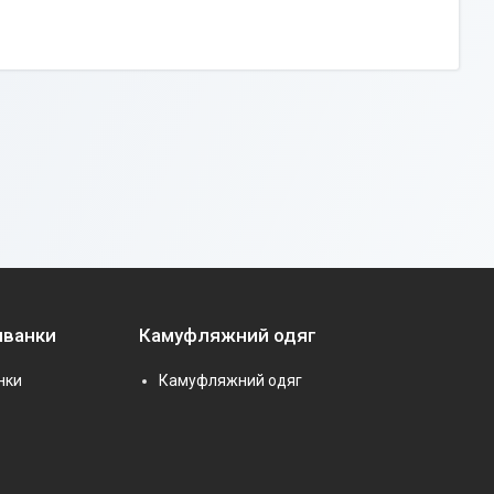
иванки
Камуфляжний одяг
нки
Камуфляжний одяг