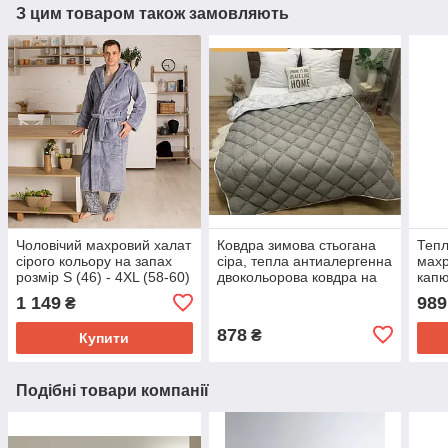
З цим товаром також замовляють
Чоловічий махровий халат
Ковдра зимова стьогана
Тепл
сірого кольору на запах
сіра, тепла антиалергенна
махр
розмір S (46) - 4XL (58-60)
двокольорова ковдра на
капю
холлофайбері
колі
1 149
989
₴
банн
878
₴
Купити
Подібні товари компанії