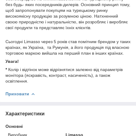
без будь- яких посередників-дилерів. Основний принцип тому,
щоб запропонувати покупцям на турецькому ринку
високоякісну продукцію за розумною ціною. Натхненний
своєю природністю і натуральністю, він розробляє і виробляє
свої продукти та представляє їхніх клієнтів.
Сьогодні Limasso через 5 років став помітним брендом у таких
країнах, як Україна, та Румунія, а його продукція під власною
торговою маркою вийшла на перший план в інших країнах.
Увага!
*
Колір і відтінок може відрізнятися залежно від параметрів
монітора (яскравість, контраст, насиченість), а також
освітлення.
Приховати
Характеристики
Основні
Виробник
Limasso