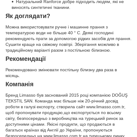
Натуральний Ranforce добре підходить людям, які не
виносять синтетичні тканини.
Як доглядати?
Можна використовувати ручне і машинне прання з
температурою води не більше 40 ° C. Деякі господині
рекомендують прати за допомогою рідких засобів для прання.
Сушити краще на свіжому повітрі. Зберігання можливо в
традиційному варіанті разом з постільною білизною.
Рекомендації
Рекомендовано змінювати постільну білизну два раза в
місяць.
Компанія
Бренд Limasso був заснований 2015 році компанією DOĞUŞ
TEKSTIL SAN. Команда має більше ніж 20-річний досвід
роботи в галузі експорту, створила сайт www.limasso.com.tr,
щоб пропонувати продукцію,що експортується по всьому
світу, безпосередньо з виробництва на турецький ринок за
доступними цінами. Якісні продукти, що продаються в
багатьох країнах від Англії до України, пропонуються
безпосередньо на www.limasso.com.tr на турецькому ринку