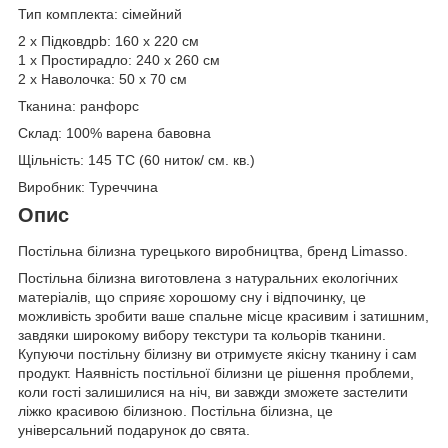
Тип комплекта: сімейний
2 х Підковдрb: 160 х 220 см
1 х Простирадло: 240 х 260 см
2 х Наволочка: 50 х 70 см
Тканина: ранфорс
Склад: 100% варена бавовна
Щільність: 145 TC (60 ниток/ см. кв.)
Виробник: Туреччина
Опис
Постільна білизна турецького виробництва, бренд Limasso.
Постільна білизна виготовлена з натуральних екологічних
матеріалів, що сприяє хорошому сну і відпочинку, це
можливість зробити ваше спальне місце красивим і затишним,
завдяки широкому вибору текстури та кольорів тканини.
Купуючи постільну білизну ви отримуєте якісну тканину і сам
продукт. Наявність постільної білизни це рішення проблеми,
коли гості залишилися на ніч, ви завжди зможете застелити
ліжко красивою білизною. Постільна білизна, це
універсальний подарунок до свята.