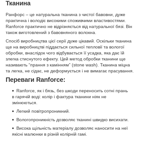
Тканина
Ранфорс – це натуральна тканина з чистої бавовни, дуже
практична і володіє високими споживчими властивостями.
Ranforce практично не відрізняється від натуральної бязі. Він
також виготовлений з бавовняного волокна.
Спосіб виробництва цієї серії дуже цікавий. Оскільки тканина
ще на виробництві піддається сильної тепловії та вологої
обробки, внаслідок чого відбувається її усадка, яка дає їй
злегка стиснутого ефекту. Цей метод обробки тканини ще
називають “прання з камінням” (stone wash). Тканина міцна
та легка, не сідає, не деформується і не вимагає прасування.
Переваги Ranforce:
Ranforce, як і бязь, без шкоди переносить сотні прань
в гарячій воді: колір і фактура тканини ніяк не
змінюються.
Легкий повітропроникний.
Вологопроникність дозволяє тканині швидко висихати.
Висока щільність матеріалу дозволяє наносити на неї
якісні малюнки в різній колірній гамі.