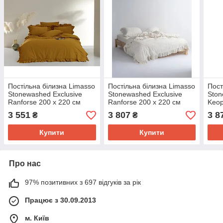
Постільна білизна Limasso
Постільна білизна Limasso
Пост
Stonewashed Exclusive
Stonewashed Exclusive
Ston
Ranforse 200 х 220 см
Ranforse 200 х 220 см
Keop
Hardal
Leila
3 551
3 807
3 8
₴
₴
Купити
Купити
Про нас
97% позитивних з 697 відгуків за рік
Працює з 30.09.2013
м. Київ