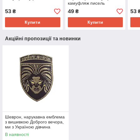
камуфляж писель
53
49
53
₴
₴
Купити
Купити
Акційні пропозиції та новинки
Шеврон, нарукавна емблема
з вишивкою Доброго вечора,
ми з Україною дівчина
Валькірія на липучці Розмір
В наявності
70×95мм