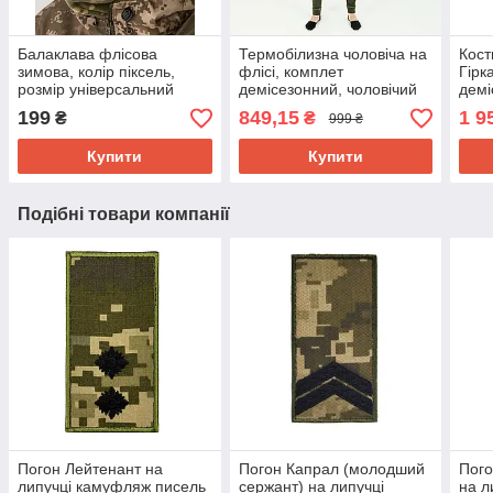
Балаклава флісова
Термобілизна чоловіча на
Кос
зимова, колір піксель,
флісі, комплет
Гірк
розмір універсальний
демісезонний, чоловічий
демі
«One Size»
термокостюм зимовий,
сарж
199
849,15
1 9
₴
₴
999 ₴
Україна, S, M, L, XL, 2XL
56р-
р-р
Купити
Купити
Подібні товари компанії
Погон Лейтенант на
Погон Капрал (молодший
Пого
липучці камуфляж писель
сержант) на липучці
на л