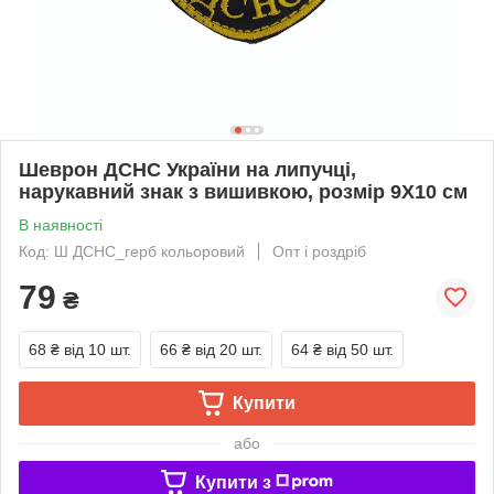
Шеврон ДСНС України на липучці,
нарукавний знак з вишивкою, розмір 9Х10 см
В наявності
Код: Ш ДСНС_герб кольоровий
Опт і роздріб
79
₴
68 ₴
від 10 шт.
66 ₴
від 20 шт.
64 ₴
від 50 шт.
Купити
або
Купити з