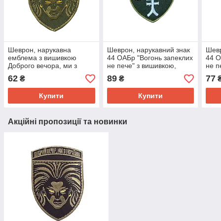
Шеврон, нарукавна
Шеврон, нарукавний знак
Шевр
емблема з вишивкою
44 ОАБр "Вогонь запеклих
44 О
Доброго вечора, ми з
не пече" з вишивкою,
не п
Україною дівчина
шеврон на липучці, 7х10
шевр
62
89
77
₴
₴
Валькірія на липучці
см
см
Розмір 70×95мм
Купити
Купити
Акційні пропозиції та новинки