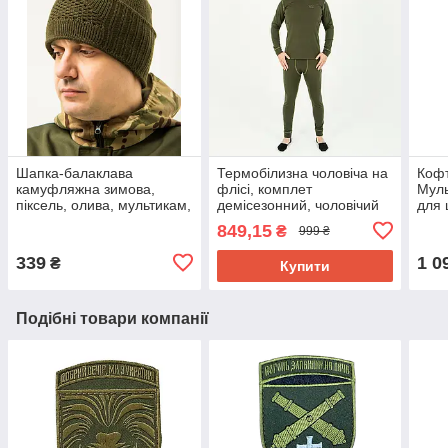
Шапка-балаклава
Термобілизна чоловіча на
Кофт
камуфляжна зимова,
флісі, комплет
Муль
піксель, олива, мультикам,
демісезонний, чоловічий
для 
койот, розмір
термокостюм зимовий,
46,4
849,15
₴
999 ₴
універсальний
Україна, S, M, L, XL, 2XL
р-р
339
1 0
₴
Купити
Подібні товари компанії