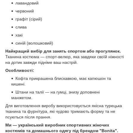
лавандовий
червоний
графіт (сірий)
слива
хакі
синій (волошковий)
Найкращий вибір для занять спортом або прогулянок.
Тканина костюма — спорт-велюр, яка завдяки своїй ніжності
на дотик завжди підніме ваш настрій.
Особливості:
Кофта прикрашена блискавкою, має капюшон та
кишені.
Штани на талії — на гумці, знизу доповнені
манжетом.
Для виготовлення виробу використовується якісна турецька
тканина та фурнітура, які чудово тримають форму та не
псуються після прання.
Ми — український виробник спортивних жіночих
костюмів та домашнього одягу під брендом "Bonita".