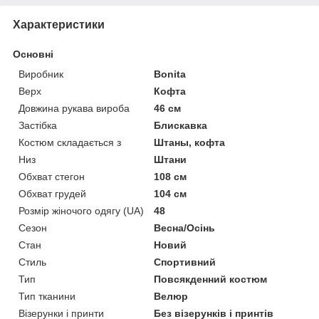
Характеристики
Основні
Виробник
Bonita
Верх
Кофта
Довжина рукава вироба
46 см
Застібка
Блискавка
Костюм складається з
Штаны, кофта
Низ
Штани
Обхват стегон
108 см
Обхват грудей
104 см
Розмір жіночого одягу (UA)
48
Сезон
Весна/Осінь
Стан
Новий
Стиль
Спортивний
Тип
Повсякденний костюм
Тип тканини
Велюр
Візерунки і принти
Без візерунків і принтів