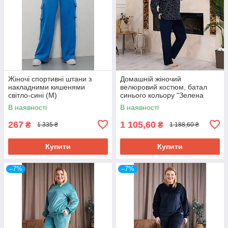
Жіночі спортивні штани з
Домашній жіночий
накладними кишенями
велюровий костюм, батал
світло-сині (M)
синього кольору "Зелена
пава"
В наявності
В наявності
267
1 105,60
₴
₴
1 335 ₴
1 188,60 ₴
Купити
Купити
–7%
–7%