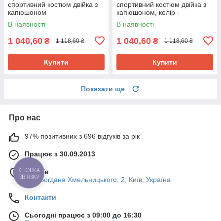
спортивний костюм двійка з
спортивний костюм двійка з
капюшоном
капюшоном, колір -
кольору капучино
ментоловий 54
В наявності
В наявності
1 040,60
1 040,60
₴
₴
1 118,60 ₴
1 118,60 ₴
Купити
Купити
Показати ще
Про нас
97% позитивних з 696 відгуків за рік
Працює з 30.09.2013
м. Київ
КНОПКА
ЗВ'ЯЗКУ
вул. Богдана Хмельницького, 2, Київ, Україна
Контакти
Сьогодні працює з 09:00 до 16:30