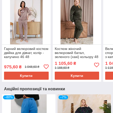
Гарний велюровий костюм
Костюм жіночий
Велю
двійка для дівчат, колір -
велюровий батал,
спор
капучино 46 48
зеленого (хакі) кольору 48
з к
шоко
1 105,60
1 0
₴
975,60
₴
1 048,60 ₴
1 188,60 ₴
1 118
Купити
Купити
Акційні пропозиції та новинки
–80%
–7%