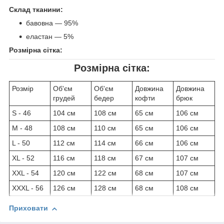
Склад тканини:
бавовна — 95%
еластан — 5%
Розмірна сітка:
Розмірна сітка:
Розмір
Об'єм
Об'єм
Довжина
Довжина
грудей
бедер
кофти
брюк
S - 46
104 см
108 см
65 см
106 см
M - 48
108 см
110 см
65 см
106 см
L - 50
112 см
114 см
66 см
106 см
XL - 52
116 см
118 см
67 см
107 см
XXL - 54
120 см
122 см
68 см
107 см
XXXL - 56
126 см
128 см
68 см
108 см
Приховати