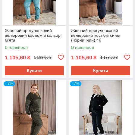
Жіночий прогулянковий
Жіночий прогулянковий
велюровий костюм в кольорі
велюровий костюм синій
м'ята
(чорничний) 46
В наявності
В наявності
1 105,60
1 105,60
₴
₴
1 188,60 ₴
1 188,60 ₴
Купити
Купити
–7%
–7%