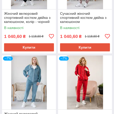
Жіночий велюровий
Сучасний жіночий
спортивний костюм двійка з
спортивний костюм двійка з
капюшоном, колір - чорний
капюшоном
48
кольору капучино
В наявності
В наявності
1 040,60
1 040,60
₴
₴
1 118,60 ₴
1 118,60 ₴
Купити
Купити
–7%
–7%
Жіночий велюровий