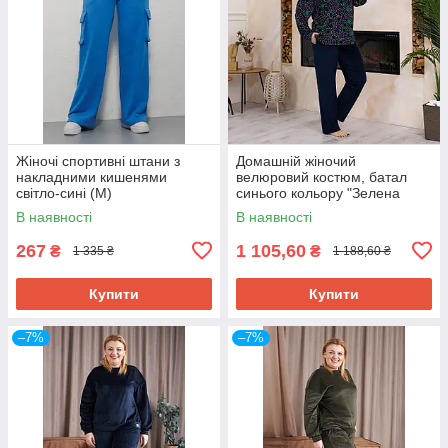
Жіночі спортивні штани з
Домашній жіночий
накладними кишенями
велюровий костюм, батал
світло-сині (M)
синього кольору "Зелена
пава"
В наявності
В наявності
267
1 105,60
₴
₴
1 335 ₴
1 188,60 ₴
Купити
Купити
–7%
–7%