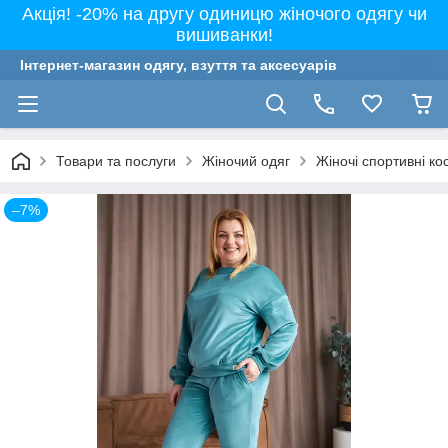
Акція! -20% на другу одиницю жіночого одягу чи
вишиванки!
Інтернет-магазин одягу, взуття та аксесуарів
Товари та послуги
Жіночий одяг
Жіночі спортивні к
–7%