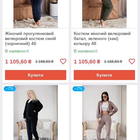
Жіночий прогулянковий
Костюм жіночий велюровий
велюровий костюм синій
батал, зеленого (хакі)
(чорничний) 46
кольору 48
В наявності
В наявності
1 105,60
1 105,60
₴
₴
1 188,60 ₴
1 188,60 ₴
Купити
Купити
–7%
–7%