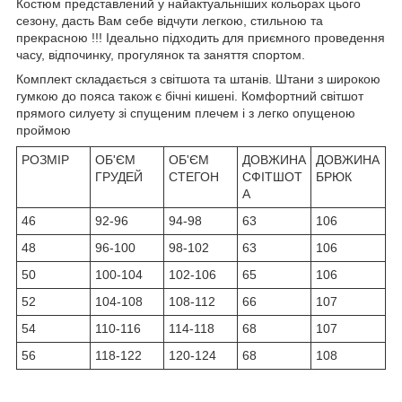
Костюм представлений у найактуальніших кольорах цього
сезону, дасть Вам себе відчути легкою, стильною та
прекрасною !!! Ідеально підходить для приємного проведення
часу, відпочинку, прогулянок та заняття спортом.
Комплект складається з світшота та штанів. Штани з широкою
гумкою до пояса також є бічні кишені. Комфортний світшот
прямого силуету зі спущеним плечем і з легко опущеною
проймою
РОЗМІР
ОБ'ЄМ
ОБ'ЄМ
ДОВЖИНА
ДОВЖИНА
ГРУДЕЙ
СТЕГОН
СФІТШОТ
БРЮК
А
46
92-96
94-98
63
106
48
96-100
98-102
63
106
50
100-104
102-106
65
106
52
104-108
108-112
66
107
54
110-116
114-118
68
107
56
118-122
120-124
68
108