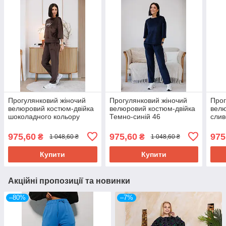
Прогулянковий жіночий
Прогулянковий жіночий
Прог
велюровий костюм-двійка
велюровий костюм-двійка
велю
шоколадного кольору
Темно-синій 46
слив
975,60
975,60
975
₴
₴
1 048,60 ₴
1 048,60 ₴
Купити
Купити
Акційні пропозиції та новинки
–80%
–7%