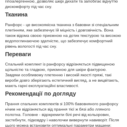
гіпоалергенною, дозволяє шкірі дихати та запобігає відчуттю
дискомфорту під час сну.
Тканина
Ранфорс - це високоякісна тканина з бавовни зі спеціальним
плетінням, яке забезпечує їй міцність і довговічність. Вона
також відома своєю приємною на дотик текстурою та високою
водопоглинаючою здатністю, що забезпечує комфортний
рівень вологості під час сну.
Переваги
Спальний комплект із ранфорсу відрізняється підвищеною
щільністю та гладкою, приємною для шкіри фактурою.
Завдяки особливому плетенню і високій якості пряжі, такі
вироби довго зберігають естетичний вигляд, а не вицвітають,
мають гарні експлуатаційні властивості.
Рекомендації по догляду
Прання спальних комплектів зі 100% бавовняного ранфорсу
нічим не відрізняється від прання тієї ж бязі або лляного
полотна. Головне - відокремити білі речі від кольорових,
застебнути, підковдру і наволочки вивернути навиворіт. Після
цього можна встановити оптимальні параметри машини: