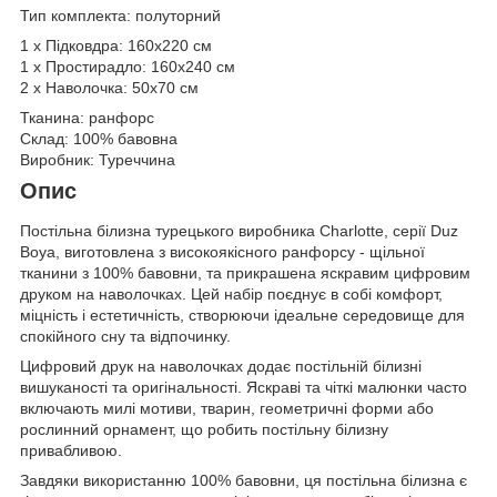
Тип комплекта: полуторний
1 х Підковдра: 160х220 см
1 х Простирадло: 160х240 см
2 х Наволочка: 50х70 см
Тканина: ранфорс
Склад: 100% бавовна
Виробник: Туреччина
Опис
Постільна білизна турецького виробника Charlotte, серії Duz
Boya, виготовлена з високоякісного ранфорсу - щільної
тканини з 100% бавовни, та прикрашена яскравим цифровим
друком на наволочках. Цей набір поєднує в собі комфорт,
міцність і естетичність, створюючи ідеальне середовище для
спокійного сну та відпочинку.
Цифровий друк на наволочках додає постільній білизні
вишуканості та оригінальності. Яскраві та чіткі малюнки часто
включають милі мотиви, тварин, геометричні форми або
рослинний орнамент, що робить постільну білизну
привабливою.
Завдяки використанню 100% бавовни, ця постільна білизна є