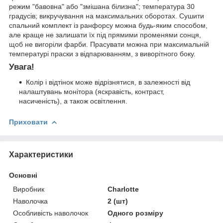
режим "бавовна" або "змішана білизна"; температура 30
градусів; викручування на максимальних оборотах. Сушити
спальний комплект із ранфорсу можна будь-яким способом,
але краще не залишати їх під прямими променями сонця,
щоб не вигоріли фарби. Прасувати можна при максимальній
температурі праски з відпарюванням, з виворітного боку.
Увага!
Колір і відтінок може відрізнятися, в залежності від
налаштувань монітора (яскравість, контраст,
насиченість), а також освітлення.
Приховати
Характеристики
Основні
Виробник
Charlotte
Наволочка
2 (шт)
Особливість наволочок
Одного розміру