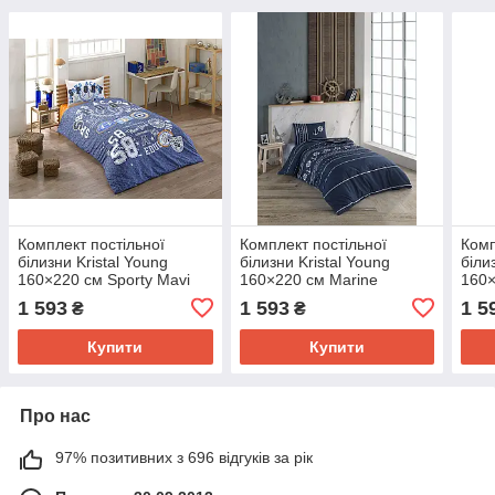
Комплект постільної
Комплект постільної
Комп
білизни Kristal Young
білизни Kristal Young
біли
160×220 см Sporty Mavi
160×220 см Marine
160×
Lacivert
1 593
1 593
1 5
₴
₴
Купити
Купити
Про нас
97% позитивних з 696 відгуків за рік