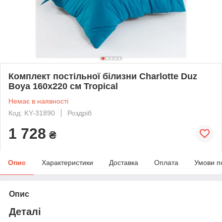
Комплект постільної білизни Charlotte Duz
Boya 160x220 см Tropical
Немає в наявності
Код: KY-31890
Роздріб
1 728
₴
Опис
Характеристики
Доставка
Оплата
Умови п
Опис
Деталі