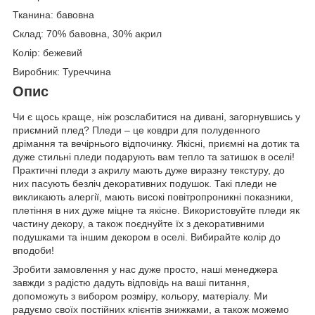
Тканина: бавовна
Склад: 70% бавовна, 30% акрил
Колір: бежевий
Виробник: Туреччина
Опис
Чи є щось краще, ніж розслабитися на дивані, загорнувшись у
приємний плед? Пледи – це ковдри для полуденного
дрімання та вечірнього відпочинку. Якісні, приємні на дотик та
дуже стильні пледи подарують вам тепло та затишок в оселі!
Практичні пледи з акрилу мають дуже виразну текстуру, до
них пасують безліч декоративних подушок. Такі пледи не
викликають алергії, мають високі повітропроникні показники,
плетіння в них дуже міцне та якісне. Використовуйте пледи як
частину декору, а також поєднуйте їх з декоративними
подушками та іншим декором в оселі. Вибирайте колір до
вподоби!
Зробити замовлення у нас дуже просто, наші менеджера
завжди з радістю дадуть відповідь на ваші питання,
допоможуть з вибором розміру, кольору, матеріалу. Ми
радуємо своїх постійних клієнтів знижками, а також можемо