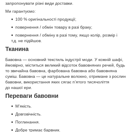
запропонувати різні види доставки.
Ми гарантуємо:
100 % оригінальності продукції;
повернення / обмін товару в разі браку;
повернення / обміну в разі тому, якщо колір, розмір і
т.д. не підійшов.
Тканина
Бавовна — основний текстиль індустрії моди. У кожній шафі,
ймовірно, міститься великий відсоток бавовняних речей, будь
то звичайна бавовна, фарбована бавовна або бавовняна
суміш. Бавовна — це натуральне волокно, отримане з рослин
бавовни, використання яких сягає п’ятого тисячоліття
до нашої ери.
Переваги бавовни
М’якість.
Довговічність.
Поглинання.
Добре тримає барвник.