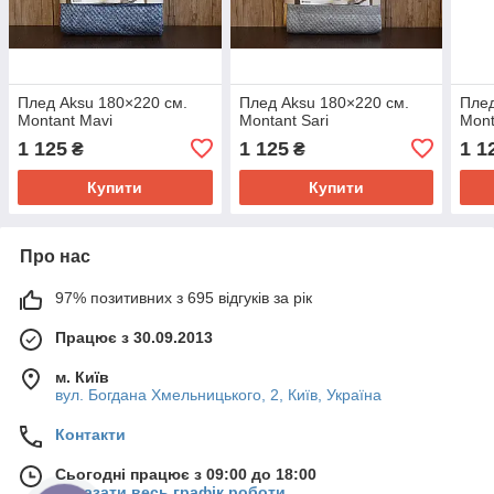
Плед Aksu 180×220 см.
Плед Aksu 180×220 см.
Плед
Montant Mavi
Montant Sari
Mon
1 125
1 125
1 1
₴
₴
Купити
Купити
Про нас
97% позитивних з 695 відгуків за рік
Працює з 30.09.2013
м. Київ
вул. Богдана Хмельницького, 2, Київ, Україна
Контакти
Сьогодні працює з 09:00 до 18:00
Показати весь графік роботи