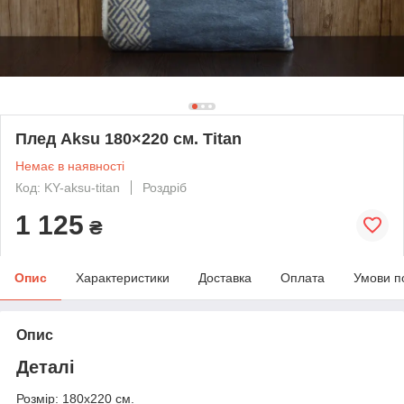
Плед Aksu 180×220 см. Titan
Немає в наявності
Код: KY-aksu-titan
Роздріб
1 125
₴
Опис
Характеристики
Доставка
Оплата
Умови п
Опис
Деталі
Розмір: 180х220 см.