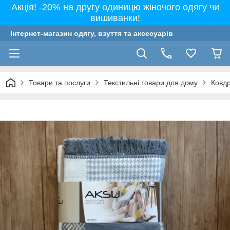
Акція! -20% на другу одиницю жіночого одягу чи
вишиванки!
Інтернет-магазин одягу, взуття та аксесуарів
Товари та послуги
Текстильні товари для дому
Ковдр