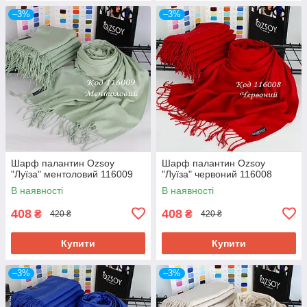
–3%
–3%
Шарф палантин Ozsoy
Шарф палантин Ozsoy
"Луїза" ментоловий 116009
"Луїза" червоний 116008
В наявності
В наявності
408
408
₴
₴
420 ₴
420 ₴
Купити
Купити
–3%
–3%