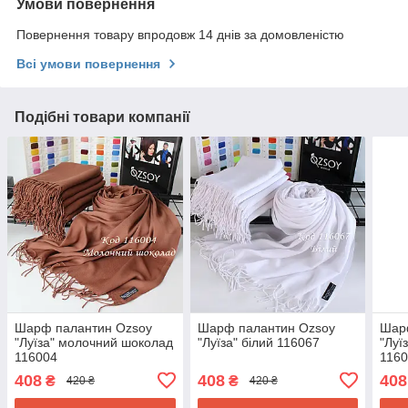
Умови повернення
Повернення товару впродовж 14 днів за домовленістю
Всі умови повернення
Подібні товари компанії
Шарф палантин Ozsoy
Шарф палантин Ozsoy
Шар
"Луїза" молочний шоколад
"Луїза" білий 116067
"Луї
116004
116
408
408
408
₴
₴
420 ₴
420 ₴