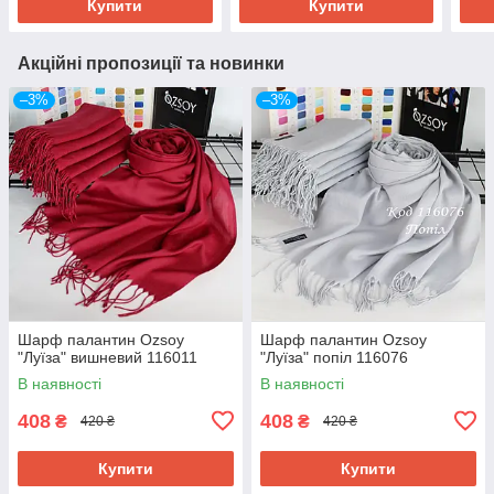
Купити
Купити
Акційні пропозиції та новинки
–3%
–3%
Шарф палантин Ozsoy
Шарф палантин Ozsoy
"Луїза" вишневий 116011
"Луїза" попіл 116076
В наявності
В наявності
408
408
₴
₴
420 ₴
420 ₴
Купити
Купити