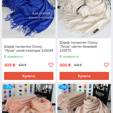
Шарф палантин Ozsoy
Шарф палантин Ozsoy
"Луїза" світло-бежевий
"Луїза" синій електрик 116048
116075
В наявності
В наявності
408
408
₴
₴
420 ₴
420 ₴
Купити
Купити
–3%
–3%