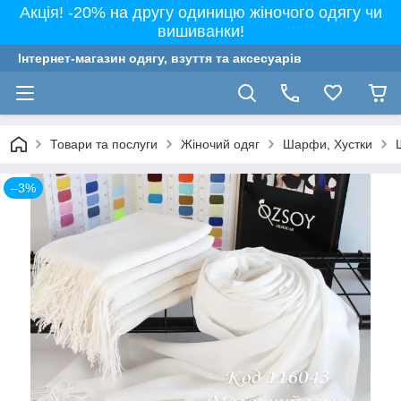
Акція! -20% на другу одиницю жіночого одягу чи
вишиванки!
Інтернет-магазин одягу, взуття та аксесуарів
Товари та послуги
Жіночий одяг
Шарфи, Хустки
–3%