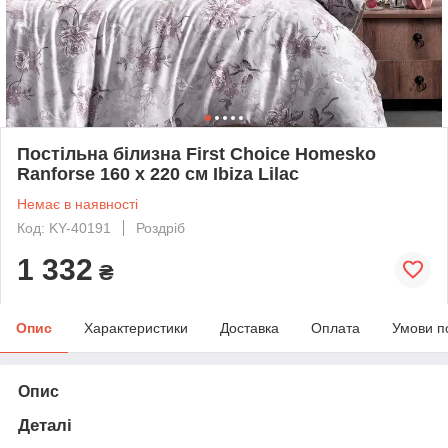
Постільна білизна First Choice Homesko
Ranforse 160 х 220 см Ibiza Lilac
Немає в наявності
Код: KY-40191
Роздріб
1 332
₴
Опис
Характеристики
Доставка
Оплата
Умови п
Опис
Деталі