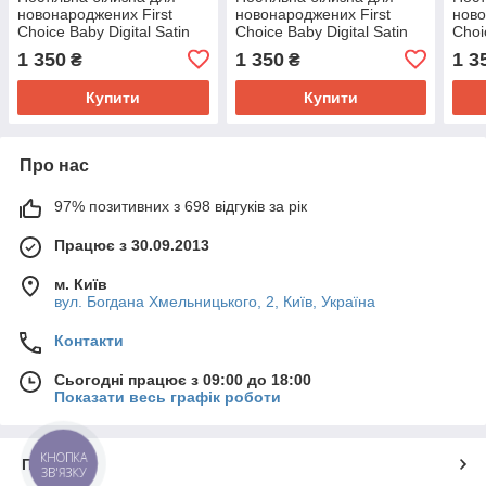
новонароджених First
новонароджених First
ново
Choice Baby Digital Satin
Choice Baby Digital Satin
Choi
100х150 см. Lunda
100х150 см. Monty
100х
1 350
1 350
1 3
₴
₴
Купити
Купити
Про нас
97% позитивних з 698 відгуків за рік
Працює з 30.09.2013
м. Київ
вул. Богдана Хмельницького, 2, Київ, Україна
Контакти
Сьогодні працює з 09:00 до 18:00
Показати весь графік роботи
КНОПКА
Про нас
ЗВ'ЯЗКУ