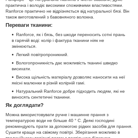
практична і володіє високими споживчими властивостями.
Ranforce практично не відрізняється від натуральної бязі. Він
також виготовлений з бавовняного волокна.
Переваги тканини:
Ranforce, як і бязь, без шкоди переносить сотні прань
в гарячій воді: колір і фактура тканини ніяк не
змінюються.
Легкий повітропроникний.
Вологопроникність дає можливість тканині швидко
висихати.
Висока щільність матеріалу дозволяє наносити на неї
якісні малюнки в різній колірній гамі.
Натуральний Ranforce добре підходить людям, які не
виносять синтетичні тканини.
Як доглядати?
Можна використовувати ручне і машинне прання з
температурою води не більше 40 ° C. Деякі господині
рекомендують прати за допомогою рідких засобів для прання.
Сушити краще на свіжому повітрі. Зберігання можливо в
традиційному варіанті разом з постільною білизною.