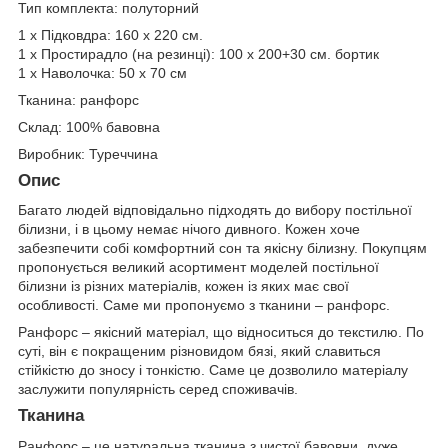
Тип комплекта: полуторний
1 х Підковдра: 160 х 220 см.
1 х Простирадло (на резинці): 100 х 200+30 см. бортик
1 х Наволочка: 50 х 70 см
Тканина: ранфорс
Склад: 100% бавовна
Виробник: Туреччина
Опис
Багато людей відповідально підходять до вибору постільної
білизни, і в цьому немає нічого дивного. Кожен хоче
забезпечити собі комфортний сон та якісну білизну. Покупцям
пропонується великий асортимент моделей постільної
білизни із різних матеріалів, кожен із яких має свої
особливості. Саме ми пропонуємо з тканини – ранфорс.
Ранфорс – якісний матеріал, що відноситься до текстилю. По
суті, він є покращеним різновидом бязі, який славиться
стійкістю до зносу і тонкістю. Саме це дозволило матеріалу
заслужити популярність серед споживачів.
Тканина
Ранфорс – це натуральна тканина з чистої бавовни, дуже