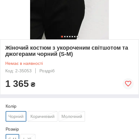
Жіночий костюм з укороченим світшотом та
джогерами чорний (S-M)
Немає в наявності
Код: 2-35053
Роздріб
1 365
₴
Колір
Чорний
Коричневий
Молочний
Розмір