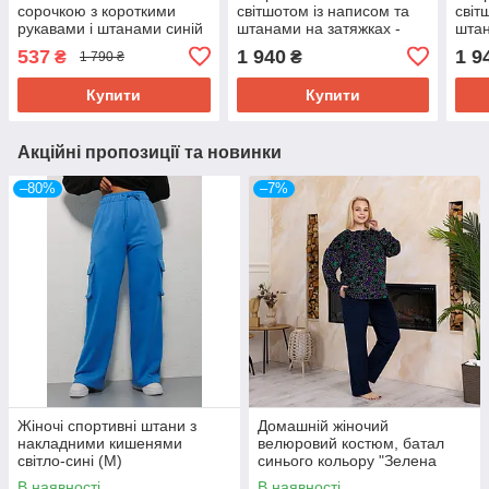
сорочкою з короткими
світшотом із написом та
світ
рукавами і штанами синій
штанами на затяжках -
штан
з абстракцією (S-M)
сірий цвет, M (є розміри)
світ
537
1 940
1 9
₴
₴
1 790 ₴
розм
Купити
Купити
Акційні пропозиції та новинки
–80%
–7%
Жіночі спортивні штани з
Домашній жіночий
накладними кишенями
велюровий костюм, батал
світло-сині (M)
синього кольору "Зелена
пава"
В наявності
В наявності