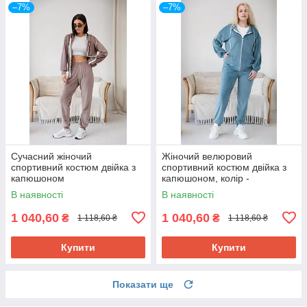
–7%
–7%
Сучасний жіночий
Жіночий велюровий
спортивний костюм двійка з
спортивний костюм двійка з
капюшоном
капюшоном, колір -
кольору капучино
ментоловий 54
В наявності
В наявності
1 040,60
1 040,60
₴
₴
1 118,60 ₴
1 118,60 ₴
Купити
Купити
Показати ще