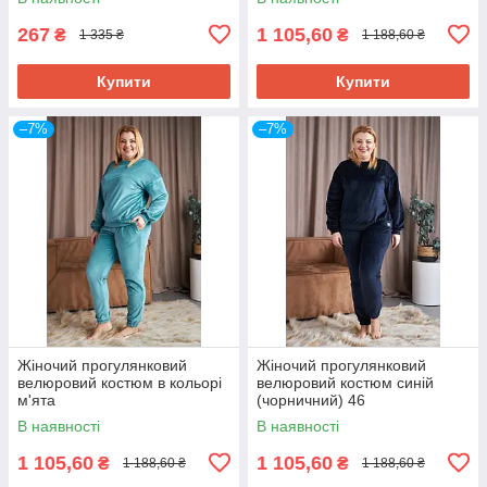
267
1 105,60
₴
₴
1 335 ₴
1 188,60 ₴
Купити
Купити
–7%
–7%
Жіночий прогулянковий
Жіночий прогулянковий
велюровий костюм в кольорі
велюровий костюм синій
м'ята
(чорничний) 46
В наявності
В наявності
1 105,60
1 105,60
₴
₴
1 188,60 ₴
1 188,60 ₴