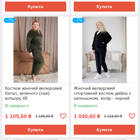
Купити
Купити
–7%
–7%
Костюм жіночий велюровий
Жіночий велюровий
батал, зеленого (хакі)
спортивний костюм двійка з
кольору 48
капюшоном, колір - чорний
48
В наявності
В наявності
1 105,60
1 040,60
₴
₴
1 188,60 ₴
1 118,60 ₴
Купити
Купити