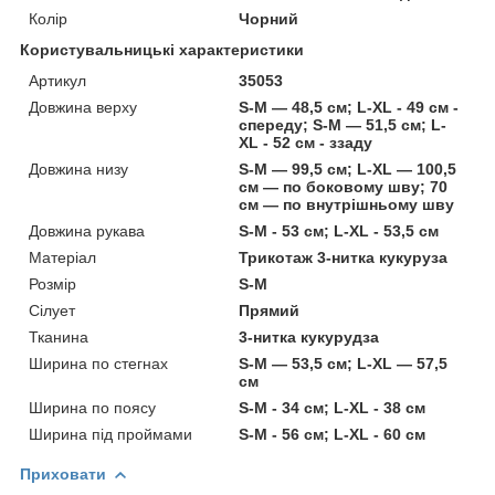
Колір
Чорний
Користувальницькі характеристики
Артикул
35053
Довжина верху
S-M — 48,5 см; L-XL - 49 см -
спереду; S-M — 51,5 см; L-
XL - 52 см - ззаду
Довжина низу
S-M — 99,5 см; L-XL — 100,5
см — по боковому шву; 70
см — по внутрішньому шву
Довжина рукава
S-M - 53 см; L-ХL - 53,5 см
Матеріал
Трикотаж 3-нитка кукуруза
Розмір
S-M
Сілует
Прямий
Тканина
3-нитка кукурудза
Ширина по стегнах
S-M — 53,5 см; L-ХL — 57,5
см
Ширина по поясу
S-M - 34 см; L-ХL - 38 см
Ширина під проймами
S-M - 56 см; L-ХL - 60 см
Приховати