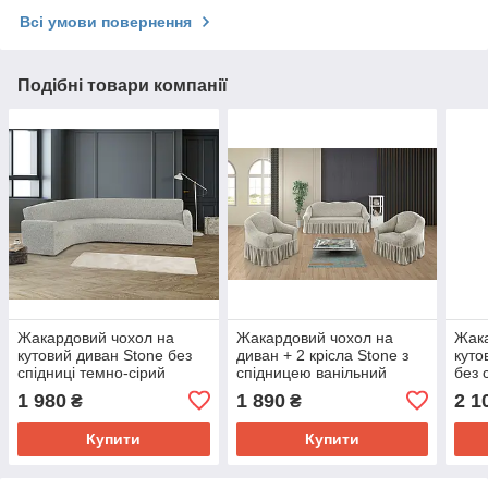
Всі умови повернення
Подібні товари компанії
Жакардовий чохол на
Жакардовий чохол на
Жака
кутовий диван Stone без
диван + 2 крісла Stone з
куто
спідниці темно-сірий
спідницею ванільний
без 
1 980
1 890
2 1
₴
₴
Купити
Купити