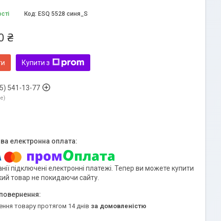
ості
Код:
ESQ 5528 синя_S
0 ₴
ти
Купити з
5) 541-13-77
ne
нії підключені електронні платежі. Тепер ви можете купити
кий товар не покидаючи сайту.
ення товару протягом 14 днів
за домовленістю