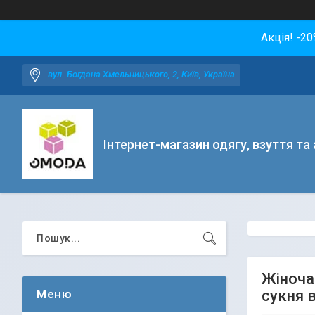
Акція! -2
вул. Богдана Хмельницького, 2, Київ, Україна
Інтернет-магазин одягу, взуття та
Жіноча
сукня в