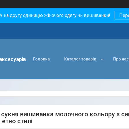
0% на другу одиницю жіночого одягу чи вишиванки!
Пер
 аксесуарів
Головна
Каталог товарів
Про нас
 сукня вишиванка молочного кольору з с
 етно стилі