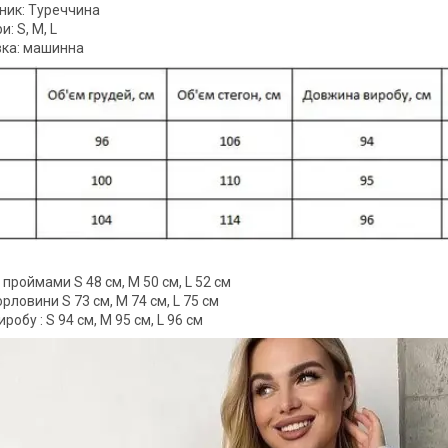
ник: Туреччина
и: S, M, L
ка: машинна
проймами S 48 см, M 50 см, L 52 см
орловини S 73 см, M 74 см, L 75 см
обу : S 94 см, M 95 см, L 96 см