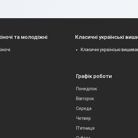
іночі та молодіжні
Класичні українські виш
іночі
Класичні українські вишива
Графік роботи
Понеділок
Вівторок
Середа
Четвер
Пʼятниця