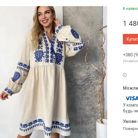
В наявн
1 48
Купи
+380 (9
Vodafo
У компа
будь-я
поверн