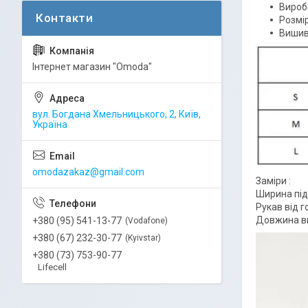
Вироб
Розмір
Вишив
Інтернет магазин "Omoda"
вул. Богдана Хмельницького, 2, Київ,
Україна
omodazakaz@gmail.com
Заміри :
Ширина під 
Рукав від г
Довжина вир
+380 (95) 541-13-77
Vodafone
+380 (67) 232-30-77
Kyivstar
+380 (73) 753-90-77
Lifecell