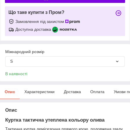
Що таке купити з Пром?
Замовлення під захистом
Доступна доставка
Міжнародний розмір
S
В наявності
Опис
Характеристики
Доставка
Оплата
Умови п
Опис
Куртка тактична утеплена кольору олива
Тактична куртка демісезонна прямого крою, подовжена ззаду,