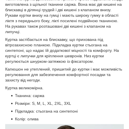
виготовлена з щільної тканини саржа. Вона має дві кишені на
блискавці в ділянці грудей і дві кишені з клапаном внизу.
Рукави куртки внизу на гумці і мають широку гумку в області
ліктя з переднього боку, лікті посилені подвійною тканиною.
На рукавах також розташовані дві кишені з клапаном на
липучці.
Куртка застібається на блискавку, що прихована під
вітрозахисною планкою. Підкладка куртки стьогана на
синтепоні, що надає їй додаткової міцності та комфорту. На
куртці є липучки для кріплення шевронів. Низ куртки
регулюється шнурком-затяжкою із фіксатором.
Капюшон не утеплений, пришитий до куртки і має можливість
регулювання для забезпечення комфортної посадки та
захисту від негоди.
Куртка великомірна.
Тканина: саржа
Розміри: S, M, L, XL, 2XL, 3XL
Підкладка: стьогана на синтепоні
Колір: олива