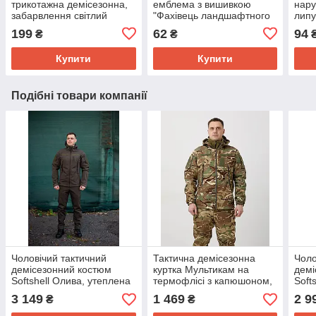
трикотажна демісезонна,
емблема з вишивкою
нару
забарвлення світлий
"Фахівець ландшафтного
липу
Піксель
дізайну" на липучці
65×
199
62
94
₴
₴
діаметр 80 мм
Купити
Купити
Подібні товари компанії
Чоловічий тактичний
Тактична демісезонна
Чоло
демісезонний костюм
куртка Мультикам на
демі
Softshell Олива, утеплена
термофлісі з капюшоном,
Soft
куртка на флісі і штани
чоловіча утеплена куртка
курт
3 149
1 469
2 9
₴
₴