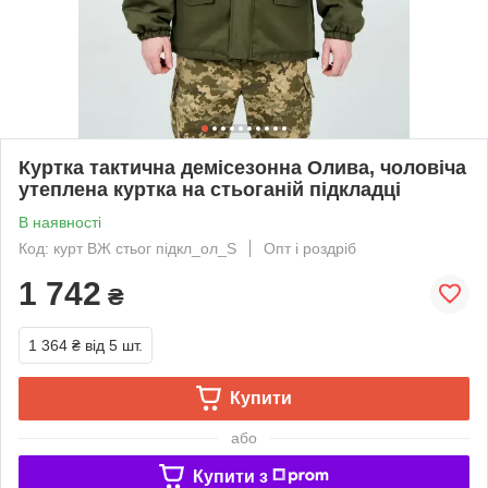
Куртка тактична демісезонна Олива, чоловіча
утеплена куртка на стьоганій підкладці
В наявності
Код: курт ВЖ стьог підкл_ол_S
Опт і роздріб
1 742
₴
1 364 ₴
від 5 шт.
Купити
або
Купити з