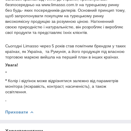
безпосередньо на www.limasso.com.tr на турецькому ринку
без будь- яких посередників-дилерів. Основний принцип тому,
щоб запропонувати покупцям на турецькому ринку
високоякісну продукцію за розумною ціною. Натхненний
своєю природністю і натуральністю, він розробляє і виробляє
свої продукти та представляє їхніх клієнтів.
Сьогодні Limasso через 5 років став помітним брендом у таких
країнах, як Україна, та Румунія, а його продукція під власною
торговою маркою вийшла на перший план в інших країнах.
Увага!
*
*
Колір і відтінок може відрізнятися залежно від параметрів
монітора (яскравість, контраст, насиченість), а також
освітлення.
.
Приховати