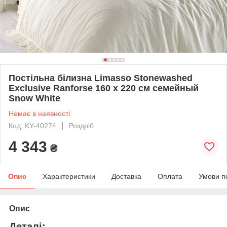
Постільна білизна Limasso Stonewashed
Exclusive Ranforse 160 х 220 см семейный
Snow White
Немає в наявності
Код: KY-40274
Роздріб
4 343
₴
Опис
Характеристики
Доставка
Оплата
Умови п
Опис
Деталі: