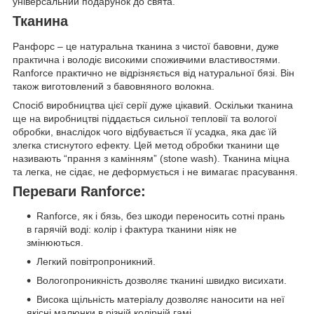
універсальний подарунок до свята.
Тканина
Ранфорс – це натуральна тканина з чистої бавовни, дуже
практична і володіє високими споживчими властивостями.
Ranforce практично не відрізняється від натуральної бязі. Він
також виготовлений з бавовняного волокна.
Спосіб виробництва цієї серії дуже цікавий. Оскільки тканина
ще на виробництві піддається сильної тепловії та вологої
обробки, внаслідок чого відбувається її усадка, яка дає їй
злегка стиснутого ефекту. Цей метод обробки тканини ще
називають “прання з камінням” (stone wash). Тканина міцна
та легка, не сідає, не деформується і не вимагає прасування.
Переваги Ranforce:
Ranforce, як і бязь, без шкоди переносить сотні прань
в гарячій воді: колір і фактура тканини ніяк не
змінюються.
Легкий повітропроникний.
Вологопроникність дозволяє тканині швидко висихати.
Висока щільність матеріалу дозволяє наносити на неї
якісні малюнки в різній колірній гамі.