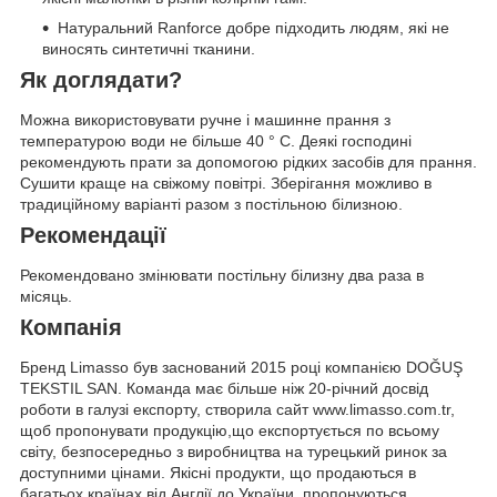
Натуральний Ranforce добре підходить людям, які не
виносять синтетичні тканини.
Як доглядати?
Можна використовувати ручне і машинне прання з
температурою води не більше 40 ° C. Деякі господині
рекомендують прати за допомогою рідких засобів для прання.
Сушити краще на свіжому повітрі. Зберігання можливо в
традиційному варіанті разом з постільною білизною.
Рекомендації
Рекомендовано змінювати постільну білизну два раза в
місяць.
Компанія
Бренд Limasso був заснований 2015 році компанією DOĞUŞ
TEKSTIL SAN. Команда має більше ніж 20-річний досвід
роботи в галузі експорту, створила сайт www.limasso.com.tr,
щоб пропонувати продукцію,що експортується по всьому
світу, безпосередньо з виробництва на турецький ринок за
доступними цінами. Якісні продукти, що продаються в
багатьох країнах від Англії до України, пропонуються