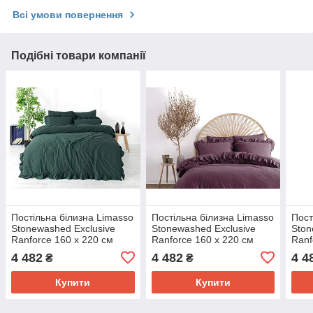
Всі умови повернення
Подібні товари компанії
Постільна білизна Limasso
Постільна білизна Limasso
Пост
Stonewashed Exclusive
Stonewashed Exclusive
Ston
Ranforce 160 х 220 см
Ranforce 160 х 220 см
Ranf
семейный Dark Green
семейный Raspberry
семе
4 482
4 482
4 4
₴
₴
Купити
Купити