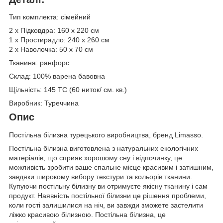
Тип комплекта: сімейний
2 х Підковдра: 160 х 220 см
1 х Простирадло: 240 х 260 см
2 х Наволочка: 50 х 70 см
Тканина: ранфорс
Склад: 100% варена бавовна
Щільність: 145 TC (60 ниток/ см. кв.)
Виробник: Туреччина
Опис
Постільна білизна турецького виробництва, бренд Limasso.
Постільна білизна виготовлена з натуральних екологічних
матеріалів, що сприяє хорошому сну і відпочинку, це
можливість зробити ваше спальне місце красивим і затишним,
завдяки широкому вибору текстури та кольорів тканини.
Купуючи постільну білизну ви отримуєте якісну тканину і сам
продукт. Наявність постільної білизни це рішення проблеми,
коли гості залишилися на ніч, ви завжди зможете застелити
ліжко красивою білизною. Постільна білизна, це