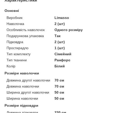
Характеристики
Основні
Виробник
Limasso
Наволочка
2 (шт)
Особливість наволочок
Одного розміру
Подарункова упаковка
Так
Підковдра
2 (шт)
Простирадло
1 (шт)
Тип комплекту
Сімейний
Тип тканини
Ранфорс
Колір
Білий
Розміри наволочки
Довжина другої наволочки
70 см
Довжина наволочки
70 см
Ширина другої наволочки
50 см
Ширина наволочки
50 см
Розміри підковдри
Довжина підковдри
220 см