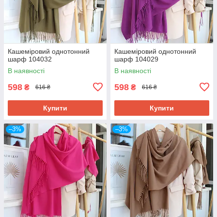
Кашеміровий однотонний
Кашеміровий однотонний
шарф 104032
шарф 104029
В наявності
В наявності
598
598
₴
₴
616 ₴
616 ₴
Купити
Купити
–3%
–3%