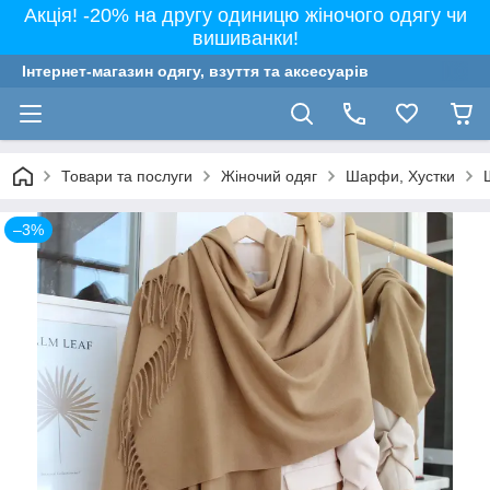
Акція! -20% на другу одиницю жіночого одягу чи
вишиванки!
Інтернет-магазин одягу, взуття та аксесуарів
Товари та послуги
Жіночий одяг
Шарфи, Хустки
–3%