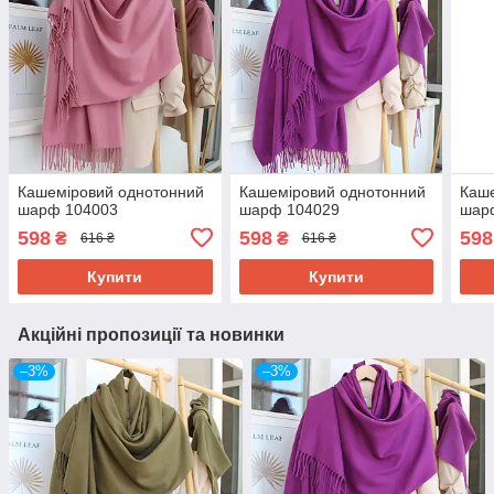
Кашеміровий однотонний
Кашеміровий однотонний
Каше
шарф 104003
шарф 104029
шар
598
598
598
₴
₴
616 ₴
616 ₴
Купити
Купити
Акційні пропозиції та новинки
–3%
–3%