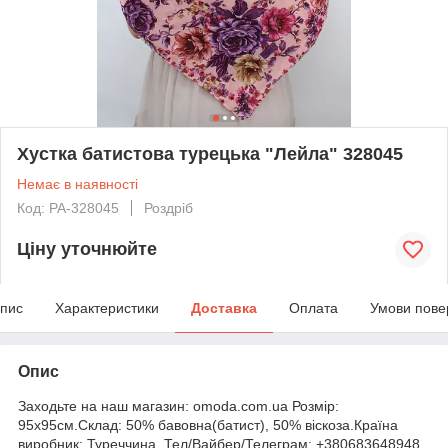
Хустка батистова турецька "Лейла" 328045
Немає в наявності
Код: PA-328045
Роздріб
Ціну уточнюйте
пис
Характеристики
Доставка
Оплата
Умови пове
Опис
Заходьте на наш магазин: omoda.com.ua Розмір:
95х95см.Склад: 50% бавовна(батист), 50% віскоза.Країна
виробник: Туреччина. Тел/Вайбер/Телеграм: +380683648948,