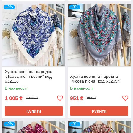
–3%
–3%
Хустка вовняна народна
"Лісова пісня весни" код
Хустка вовняна народна
632118
"Лісова пісня" код 632094
В наявності
В наявності
1 005
951
₴
₴
1 036 ₴
980 ₴
Купити
Купити
–3%
–3%