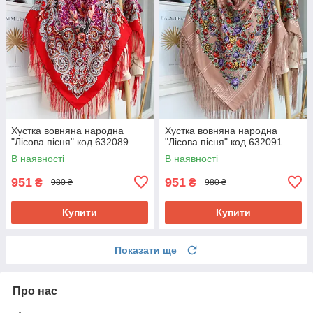
Хустка вовняна народна
Хустка вовняна народна
"Лісова пісня" код 632089
"Лісова пісня" код 632091
В наявності
В наявності
951
951
₴
₴
980 ₴
980 ₴
Купити
Купити
Показати ще
Про нас