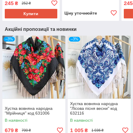
245
245
₴
252 ₴
Ціну уточнюйте
Купити
Акційні пропозиції та новинки
–3%
–3%
Хустка вовняна народна
Хустка вовняна народна
"Лісова пісня весни" код
"Мрійниця" код 631006
632116
В наявності
В наявності
679
1 005
₴
₴
700 ₴
1 036 ₴