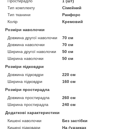
Простирадло
1 (шт)
Тип комплекту
Сімейний
Тип тканини
Ранфорс
Колір
Кремовий
Розміри наволочки
Довжина другої наволочки
70 см
Довжина наволочки
70 см
Ширина другої наволочки
50 см
Ширина наволочки
50 см
Розміри підковдри
Довжина підковдри
220 см
Ширина підковдри
160 см
Розміри простирадла
Довжина простирадла
260 см
Ширина простирадла
240 см
Додаткові характеристики
Кишені наволочки
Без застібки
Кишені підковдри
На ґудзиках