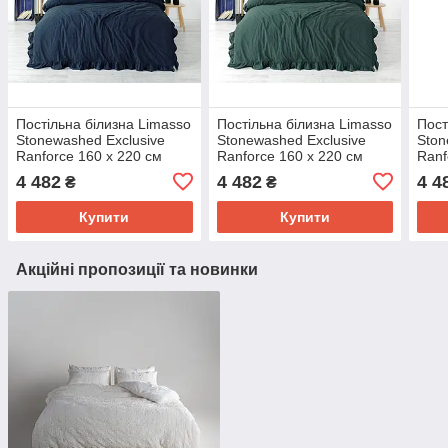
Постільна білизна Limasso
Постільна білизна Limasso
Пост
Stonewashed Exclusive
Stonewashed Exclusive
Ston
Ranforce 160 х 220 см
Ranforce 160 х 220 см
Ranf
семейный Dress Blue
семейный Dark Green
семе
4 482
4 482
4 4
₴
₴
Купити
Купити
Акційні пропозиції та новинки