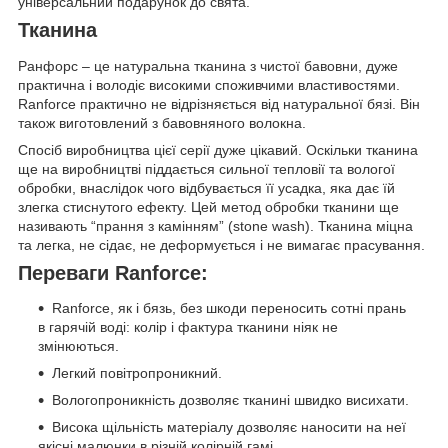
універсальний подарунок до свята.
Тканина
Ранфорс – це натуральна тканина з чистої бавовни, дуже
практична і володіє високими споживчими властивостями.
Ranforce практично не відрізняється від натуральної бязі. Він
також виготовлений з бавовняного волокна.
Спосіб виробництва цієї серії дуже цікавий. Оскільки тканина
ще на виробництві піддається сильної тепловії та вологої
обробки, внаслідок чого відбувається її усадка, яка дає їй
злегка стиснутого ефекту. Цей метод обробки тканини ще
називають “прання з камінням” (stone wash). Тканина міцна
та легка, не сідає, не деформується і не вимагає прасування.
Переваги Ranforce:
Ranforce, як і бязь, без шкоди переносить сотні прань
в гарячій воді: колір і фактура тканини ніяк не
змінюються.
Легкий повітропроникний.
Вологопроникність дозволяє тканині швидко висихати.
Висока щільність матеріалу дозволяє наносити на неї
якісні малюнки в різній колірній гамі.