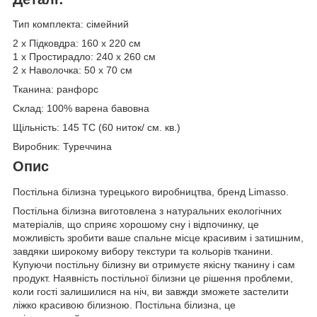
Тип комплекта: сімейний
2 х Підковдра: 160 х 220 см
1 х Простирадло: 240 х 260 см
2 х Наволочка: 50 х 70 см
Тканина: ранфорс
Склад: 100% варена бавовна
Щільність: 145 TC (60 ниток/ см. кв.)
Виробник: Туреччина
Опис
Постільна білизна турецького виробництва, бренд Limasso.
Постільна білизна виготовлена з натуральних екологічних
матеріалів, що сприяє хорошому сну і відпочинку, це
можливість зробити ваше спальне місце красивим і затишним,
завдяки широкому вибору текстури та кольорів тканини.
Купуючи постільну білизну ви отримуєте якісну тканину і сам
продукт. Наявність постільної білизни це рішення проблеми,
коли гості залишилися на ніч, ви завжди зможете застелити
ліжко красивою білизною. Постільна білизна, це