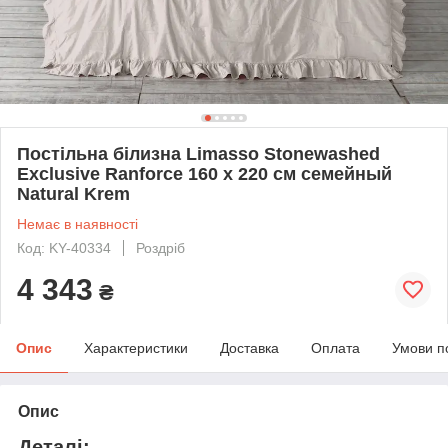
Постільна білизна Limasso Stonewashed
Exclusive Ranforce 160 х 220 см семейный
Natural Krem
Немає в наявності
Код: KY-40334
Роздріб
4 343
₴
Опис
Характеристики
Доставка
Оплата
Умови п
Опис
Деталі: