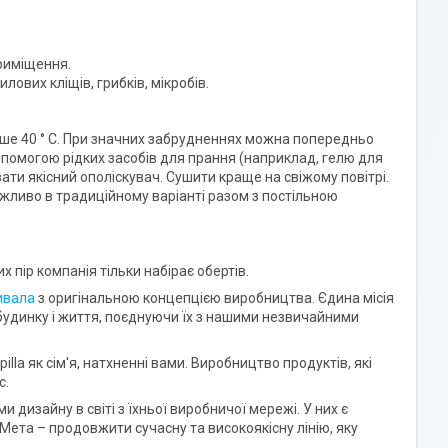
риміщення.
вих кліщів, грибків, мікробів.
ше 40 ° C. При значних забрудненнях можна попередньо
опомогою рідких засобів для прання (наприклад, гелю для
вати якісний ополіскувач. Сушити краще на свіжому повітрі.
можливо в традиційному варіанті разом з постільною
их пір компанія тільки набірає обертів.
ивала
з оригінальною концепцією виробництва. Єдина місія
будинку і життя, поєднуючи їх з нашими незвичайними
la як сім'я, натхненні вами. Виробництво продуктів, які
с.
и дизайну в світі з їхньої виробничої мережі. У них є
. Мета – продовжити сучасну та високоякісну лінію, яку