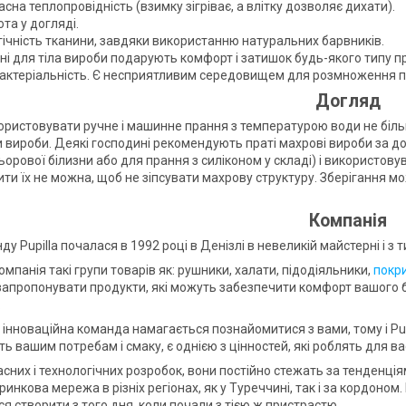
сна теплопровідність (взимку зігріває, а влітку дозволяє дихати).
та у догляді.
гічність тканини, завдяки використанню натуральних барвників.
ні для тіла вироби подарують комфорт і затишок будь-якого типу п
актеріальність. Є несприятливим середовищем для розмноження пило
Догляд
ристовувати ручне і машинне прання з температурою води не біль
 вироби. Деякі господині рекомендують праті махрові вироби за д
орової білизни або для прання з силіконом у складі) і використову
ити їх не можна, щоб не зіпсувати махрову структуру. Зберігання 
Компанія
нду Pupilla почалася в 1992 році в Денізлі в невеликій майстерні і з т
мпанія такі групи товарів як: рушники, халати, підодіяльники,
покр
 запропонувати продукти, які можуть забезпечити комфорт вашого 
.
інноваційна команда намагається познайомитися з вами, тому і Pupil
ь вашим потребам і смаку, є однією з цінностей, які роблять для ва
часних і технологічних розробок, вони постійно стежать за тенденціям
инкова мережа в різніх регіонах, як у Туреччині, так і за кордоном
я створити з того дня, коли почали з тією ж пристрастю.