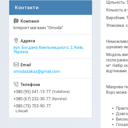
Щільність: 
Кількість в
Виробник: 
Упаковка: с
Інтернет магазин "Omoda"
Неможливо 
шукаємо які
вул. Богдана Хмельницького, 2, Київ,
Україна
Модель виго
після ранко
м². Набір с
відтінками.
omodazakaz@gmail.com
Махрова тк
+380 (95) 541-13-77
Vodafone
Ворс може 
+380 (67) 232-30-77
Kyivstar
+380 (73) 753-90-77
Практи
Lifecell
Довгов
Висока
Гіпоал