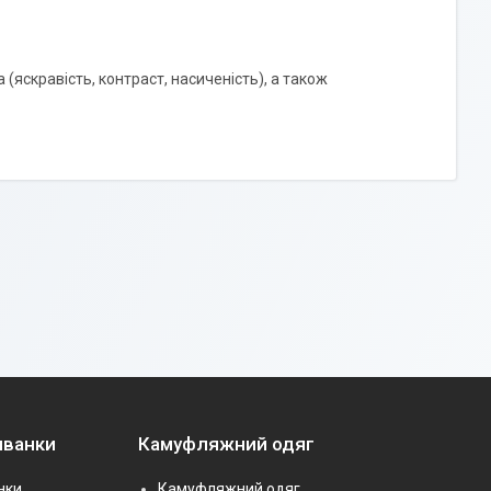
 (яскравість, контраст, насиченість), а також
иванки
Камуфляжний одяг
нки
Камуфляжний одяг