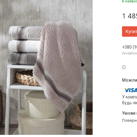
В наявн
1 48
Купи
+380 (9
Vodafo
У компа
будь-я
поверн