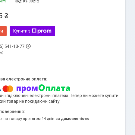
ості
Код:
KY-30212
5 ₴
ти
Купити з
5) 541-13-77
ne
нії підключені електронні платежі. Тепер ви можете купити
кий товар не покидаючи сайту.
ення товару протягом 14 днів
за домовленістю