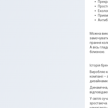
Прекра
Просто
Еколо
Приєм
Антиб
Можна вико
замочувати
прання коль
А вісь глад
білизною.
Історія бре
Виробляє ко
компанії –
дизайнами
Динамічна, 
відповідают
У світлі су
зростаюча р
намагаютьс