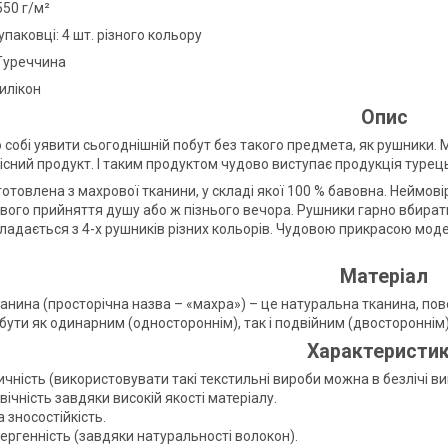
550 г/м²
 упаковці: 4 шт. різного кольору
Туреччина
илікон
Опис
собі уявити сьогоднішній побут без такого предмета, як рушники. М
сний продукт. І таким продуктом чудово виступає продукція турець
товлена з махрової тканини, у складі якої 100 % бавовна. Неймовір
вого прийняття душу або ж пізнього вечора. Рушники гарно вбиратим
кладається з 4-х рушників різних кольорів. Чудовою прикрасою мод
Матеріал
анина (просторічна назва – «махра») – це натуральна тканина, пове
бути як одинарним (одностороннім), так і подвійним (двостороннім)
Характеристи
чність (використовувати такі текстильні вироби можна в безлічі ви
ічність завдяки високій якості матеріалу.
 зносостійкість.
ергенність (завдяки натуральності волокон).