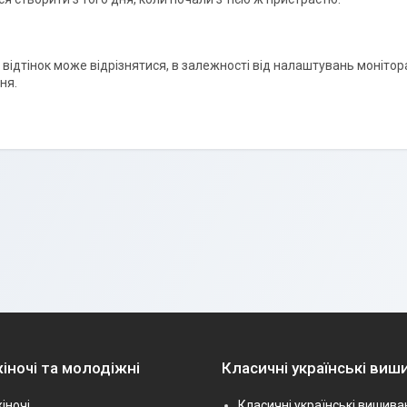
і відтінок може відрізнятися, в залежності від налаштувань монітора
ня.
іночі та молодіжні
Класичні українські виш
іночі
Класичні українські вишива