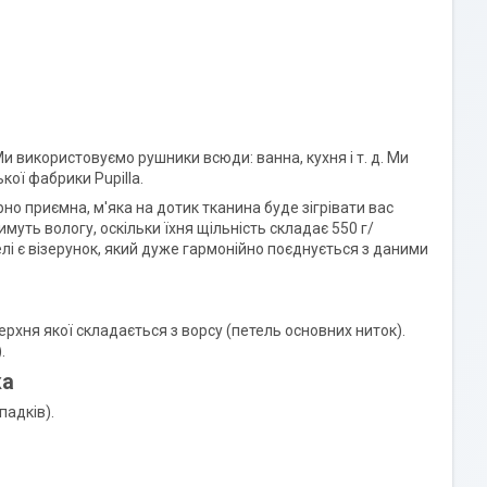
и використовуємо рушники всюди: ванна, кухня і т. д. Ми
кої фабрики Pupilla.
но приємна, м'яка на дотик тканина буде зігрівати вас
уть вологу, оскільки їхня щільність складає 550 г/
елі є візерунок, який дуже гармонійно поєднується з даними
рхня якої складається з ворсу (петель основних ниток).
.
ка
падків).