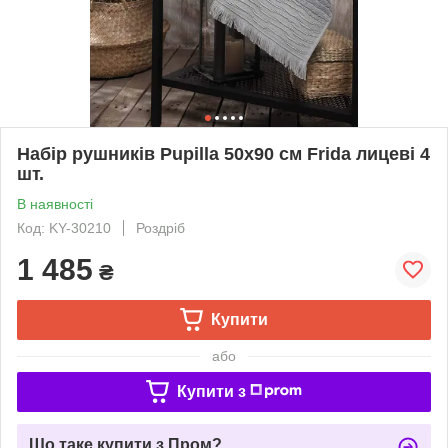
Набір рушників Pupilla 50х90 см Frida лицеві 4
шт.
В наявності
Код: KY-30210
Роздріб
1 485
₴
Купити
або
Купити з
Що таке купити з Пром?