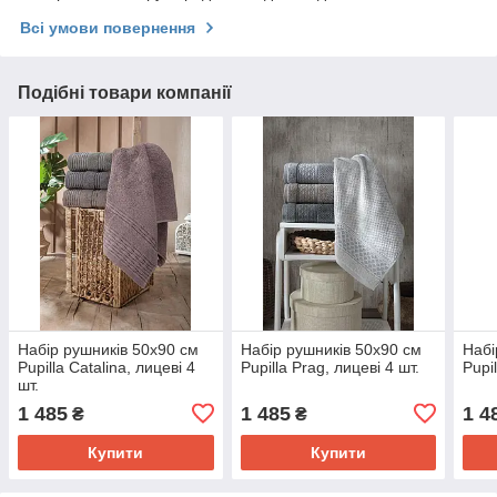
Всі умови повернення
Подібні товари компанії
Набір рушників 50х90 см
Набір рушників 50х90 см
Набі
Pupilla Catalina, лицеві 4
Pupilla Prag, лицеві 4 шт.
Pupil
шт.
1 485
1 485
1 4
₴
₴
Купити
Купити