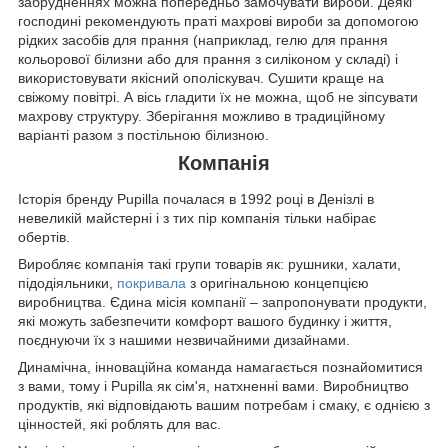
забрудненнях можна попередньо замочувати вироби. Деякі
господині рекомендують праті махрові вироби за допомогою
рідких засобів для прання (наприклад, гелю для прання
кольорової білизни або для прання з силіконом у складі) і
використовувати якісний ополіскувач. Сушити краще на
свіжому повітрі. А вісь гладити їх не можна, щоб не зіпсувати
махрову структуру. Зберігання можливо в традиційному
варіанті разом з постільною білизною.
Компанія
Історія бренду Pupilla почалася в 1992 році в Денізлі в
невеликій майстерні і з тих пір компанія тільки набірає
обертів.
Виробляє компанія такі групи товарів як: рушники, халати,
підодіяльники,
покривала
з оригінальною концепцією
виробництва. Єдина місія компанії – запропонувати продукти,
які можуть забезпечити комфорт вашого будинку і життя,
поєднуючи їх з нашими незвичайними дизайнами.
Динамічна, інноваційна команда намагається познайомитися
з вами, тому і Pupilla як сім'я, натхненні вами. Виробництво
продуктів, які відповідають вашим потребам і смаку, є однією з
цінностей, які роблять для вас.