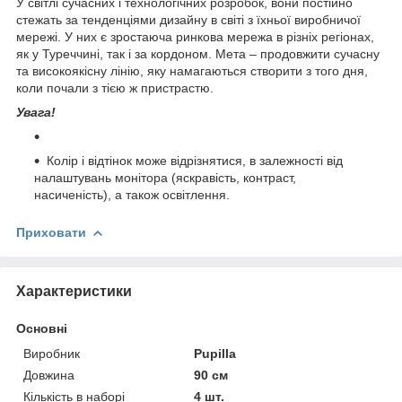
У світлі сучасних і технологічних розробок, вони постійно
стежать за тенденціями дизайну в світі з їхньої виробничої
мережі. У них є зростаюча ринкова мережа в різніх регіонах,
як у Туреччині, так і за кордоном. Мета – продовжити сучасну
та високоякісну лінію, яку намагаються створити з того дня,
коли почали з тією ж пристрастю.
Увага!
Колір і відтінок може відрізнятися, в залежності від
налаштувань монітора (яскравість, контраст,
насиченість), а також освітлення.
Приховати
Характеристики
Основні
Виробник
Pupilla
Довжина
90 см
Кількість в наборі
4 шт.