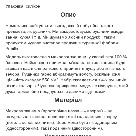
Упаковка: силікон
Опис
Неможливо собі уявити сьогоднішній побут без такого
предмета, як рушники. Ми використовуємо рушники всюди:
ванна, кухня і т. д. Ми шукаємо якісний продукт. І таким
продуктом чудово виступає продукція турецької фабрики
Pupilla.
Модель виготовлена з махрової тканини, у складі якої 100 %
бавовна. Неймовірно приємна, м'яка на дотик тканина буде
зігрівати вас після ранкового прийняття душу або ж пізнього
вечора. Рушники гарно вбиратимуть вологу, оскільки їхня
щільність складає 550 г/м². Набір складається з 4-х рушників
різних кольорів. Чудовою прикрасою моделі є візерунок, який
дуже гармонійно поєднується з даними відтінками.
Матеріал
Махрова тканина (просторічна назва – «махра») – це
натуральна тканина, поверхня якої складається з ворсу
(петель основних ниток). Ворс може бути як одинарним
(одностороннім), так і подвійним (двостороннім).