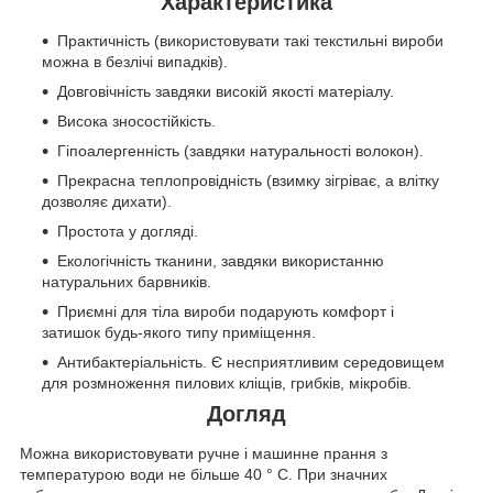
Характеристика
Практичність (використовувати такі текстильні вироби
можна в безлічі випадків).
Довговічність завдяки високій якості матеріалу.
Висока зносостійкість.
Гіпоалергенність (завдяки натуральності волокон).
Прекрасна теплопровідність (взимку зігріває, а влітку
дозволяє дихати).
Простота у догляді.
Екологічність тканини, завдяки використанню
натуральних барвників.
Приємні для тіла вироби подарують комфорт і
затишок будь-якого типу приміщення.
Антибактеріальність. Є несприятливим середовищем
для розмноження пилових кліщів, грибків, мікробів.
Догляд
Можна використовувати ручне і машинне прання з
температурою води не більше 40 ° C. При значних