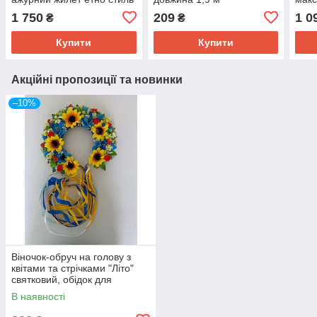
розм
1 750
209
1 0
₴
₴
Купити
Купити
Акційні пропозиції та новинки
–10%
Віночок-обруч на голову з
квітами та стрічками "Літо"
святковий, обідок для
волосся хенд мейд
В наявності