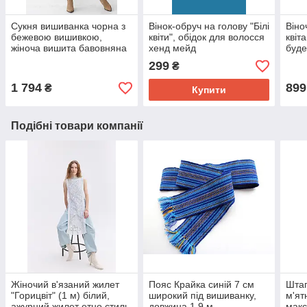
Сукня вишиванка чорна з
Вінок-обруч на голову "Білі
Віно
бежевою вишивкою,
квіти", обідок для волосся
квіт
жіноча вишита бавовняна
хенд мейд
буде
сукня з довгим рукавом
обід
299
₴
мей
1 794
899
₴
Купити
Подібні товари компанії
Жіночий в'язаний жилет
Пояс Крайка синій 7 см
Штап
"Горицвіт" (1 м) білий,
широкий під вишиванку,
м'ят
ажурний жилет етно стиль
довжина 1,9 м
макс