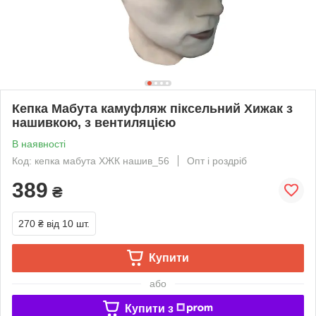
Кепка Мабута камуфляж піксельний Хижак з
нашивкою, з вентиляцією
В наявності
Код: кепка мабута ХЖК нашив_56
Опт і роздріб
389
₴
270 ₴
від 10 шт.
Купити
або
Купити з