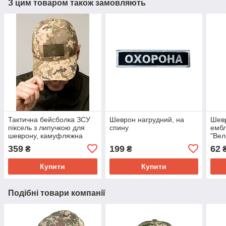
З цим товаром також замовляють
Тактична бейсболка ЗСУ
Шеврон нагрудний, на
Шевр
піксель з липучкою для
спину
емб
шеврону, камуфляжна
"Вел
військова кепка з
липу
359
199
62
₴
₴
регулятором розміру
Купити
Купити
Подібні товари компанії