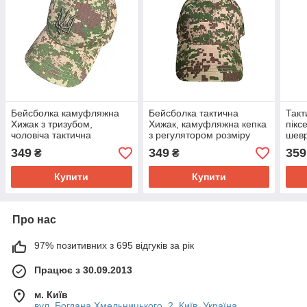
Бейсболка камуфляжна
Бейсболка тактична
Такт
Хижак з тризубом,
Хижак, камуфляжна кепка
пікс
чоловіча тактична
з регулятором розміру
шев
бейсболка з регулятором
війс
349
349
359
₴
₴
розміру
регу
Купити
Купити
Про нас
97% позитивних з 695 відгуків за рік
Працює з 30.09.2013
м. Київ
вул. Богдана Хмельницького, 2, Київ, Україна