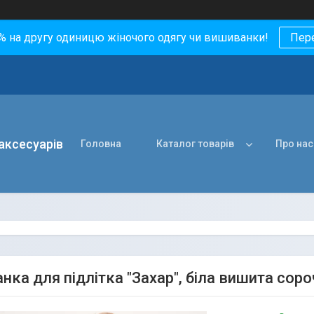
0% на другу одиницю жіночого одягу чи вишиванки!
Пер
 аксесуарів
Головна
Каталог товарів
Про нас
нка для підлітка "Захар", біла вишита сор