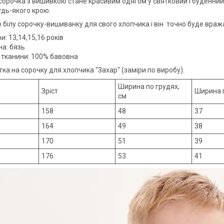
 сорочка з вишивкою стане красивим одягом у святковий і буденний 
дь-якого крою.
 білу сорочку-вишиванку для свого хлопчика і він точно буде враж
и: 13,14,15,16 років
на: бязь
 тканини: 100% бавовна
тка на сорочку для хлопчика "Захар" (заміри по виробу).
Ширина по грудях,
Зріст
Ширина 
см
158
48
37
164
49
38
170
51
39
176
53
41