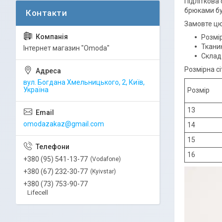
Підліткова
брюками бу
Замовте цю
Розмір
Ткани
Інтернет магазин "Omoda"
Склад
Розмірна сі
вул. Богдана Хмельницького, 2, Київ,
Україна
Розмір
13
omodazakaz@gmail.com
14
15
16
+380 (95) 541-13-77
Vodafone
+380 (67) 232-30-77
Kyivstar
+380 (73) 753-90-77
Lifecell