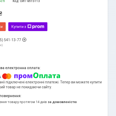
ості
Код:
ОИТ-kh15113
₴
ти
Купити з
5) 541-13-77
ne
нії підключені електронні платежі. Тепер ви можете купити
кий товар не покидаючи сайту.
ення товару протягом 14 днів
за домовленістю