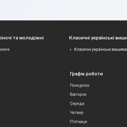
іночі та молодіжні
Класичні українські виш
іночі
Класичні українські вишива
Графік роботи
Понеділок
Вівторок
Середа
Четвер
Пʼятниця