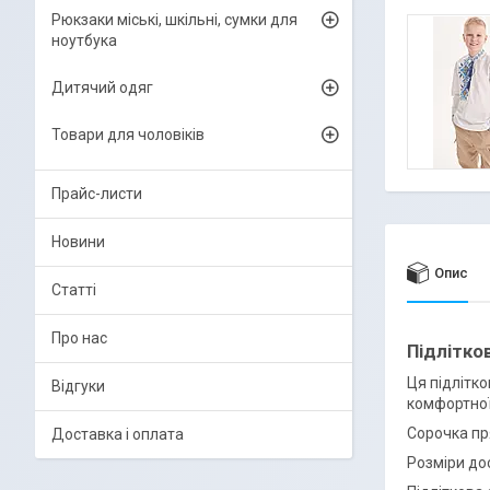
Рюкзаки міські, шкільні, сумки для
ноутбука
Дитячий одяг
Товари для чоловіків
Прайс-листи
Новини
Опис
Статті
Про нас
Підлітко
Ця підлітко
Відгуки
комфортної
Сорочка пря
Доставка і оплата
Розміри дос