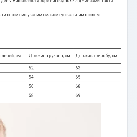
день. Вишиванка добре виглядає як з джинсами, так і з
ати своїм вишуканим смаком і унікальним стилем.
плечей, см
Довжина рукава, см
Довжина виробу, см
52
63
54
65
56
68
58
69