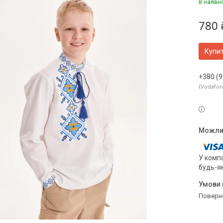
В наявн
780 
Купи
+380 (9
Vodafo
У компа
будь-я
поверн