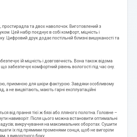
у, простирадла та двох наволочок. Виготовлений з
м. Цей набір поєднує в собі комфорт, міцність і
у. Цифровий друк додає постільній білизні вишуканості та
безпечує їй міцність і довговічність. Вона також відома
о забезпечує комфортний рівень вологості під час сну.
кою, приємною для шкіри фактурою. Завдяки особливому
яд, а не вицвітають, мають гарні експлуатаційні
ся від прання тієї ж бязі або лляного полотна. Головне –
рнути навиворіт. Після цього можна встановити оптимальні
радусів; викручування на максимальних оборотах. Сушити
шати їх під прямими променями сонця, щоб не вигоріли
м, з виворітного боку.