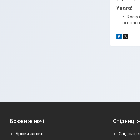
Увага!
Колір 
освітлен
Брюки жіночі
Спідниці ж
Брюки жіночі
Спідниці ж