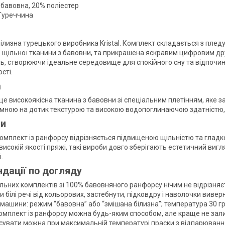
 бавовна, 20% поліестер
Туреччина
білизна турецького виробника Kristal. Комплект складається з плед
 щільної тканини з бавовни, та прикрашена яскравим цифровим друко
ть, створюючи ідеальне середовище для спокійного сну та відпочинк
сті.
а
е високоякісна тканина з бавовни зі спеціальним плетінням, яке за
мною на дотик текстурою та високою водопоглинаючою здатністю, щ
ги
омплект із ранфорсу відрізняється підвищеною щільністю та глад
високій якості пряжі, такі вироби довго зберігають естетичний вигл
.
дації по догляду
ьних комплектів зі 100% бавовняного ранфорсу нічим не відрізняєть
 білі речі від кольорових, застебнути, підковдру і наволочки виве
машини: режим “бавовна” або “змішана білизна”; температура 30 г
омплект із ранфорсу можна будь-яким способом, але краще не зали
сувати можна при максимальній температурі праски з відпарювання