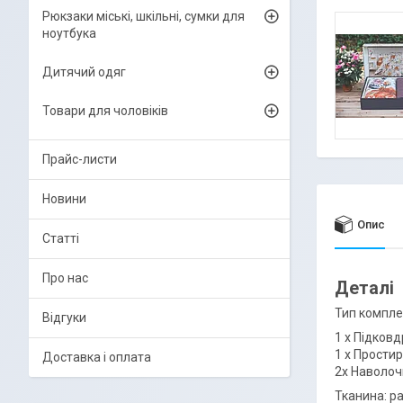
Рюкзаки міські, шкільні, сумки для
ноутбука
Дитячий одяг
Товари для чоловіків
Прайс-листи
Новини
Опис
Статті
Про нас
Деталі
Тип компле
Відгуки
1 х Підковд
1 х Прости
Доставка і оплата
2х Наволоч
Тканина: р