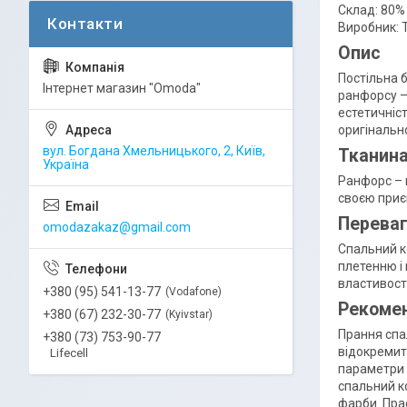
Склад: 80%
Виробник: 
Опис
Постільна 
Інтернет магазин "Omoda"
ранфорсу –
естетичніс
оригінально
вул. Богдана Хмельницького, 2, Київ,
Тканин
Україна
Ранфорс – ц
своєю приє
Перева
omodazakaz@gmail.com
Спальний к
плетенню і 
властивості
+380 (95) 541-13-77
Vodafone
Рекомен
+380 (67) 232-30-77
Kyivstar
Прання спал
+380 (73) 753-90-77
відокремити
Lifecell
параметри 
спальний к
фарби. Пра