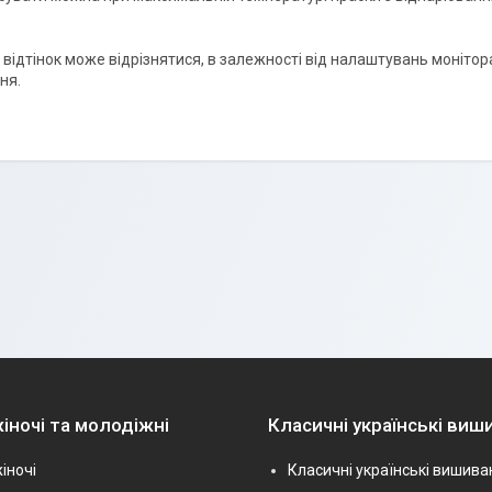
і відтінок може відрізнятися, в залежності від налаштувань монітора
ня.
іночі та молодіжні
Класичні українські виш
іночі
Класичні українські вишива