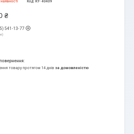
 наявності
Код:
KY- 40409
0 ₴
5) 541-13-77
ne
ення товару протягом 14 днів
за домовленістю