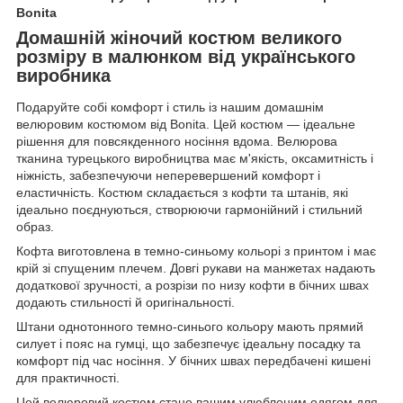
Bonita
Домашній жіночий костюм великого
розміру в малюнком від українського
виробника
Подаруйте собі комфорт і стиль із нашим домашнім
велюровим костюмом від Bonita. Цей костюм — ідеальне
рішення для повсякденного носіння вдома. Велюрова
тканина турецького виробництва має м'якість, оксамитність і
ніжність, забезпечуючи неперевершений комфорт і
еластичність. Костюм складається з кофти та штанів, які
ідеально поєднуються, створюючи гармонійний і стильний
образ.
Кофта виготовлена в темно-синьому кольорі з принтом і має
крій зі спущеним плечем. Довгі рукави на манжетах надають
додаткової зручності, а розрізи по низу кофти в бічних швах
додають стильності й оригінальності.
Штани однотонного темно-синього кольору мають прямий
силует і пояс на гумці, що забезпечує ідеальну посадку та
комфорт під час носіння. У бічних швах передбачені кишені
для практичності.
Цей велюровий костюм стане вашим улюбленим одягом для