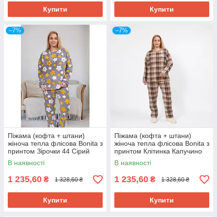
Купити
Купити
–7%
–7%
Піжама (кофта + штани)
Піжама (кофта + штани)
жіноча тепла флісова Bonita з
жіноча тепла флісова Bonita з
принтом Зірочки 44 Сірий
принтом Клітинка Капучино
(107СірЗ44)
48 (107ККл48)
В наявності
В наявності
1 235,60
1 235,60
₴
₴
1 328,60 ₴
1 328,60 ₴
Купити
Купити