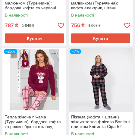
малюнком (Туреччина):
малюнком (Туреччина):
бордова кофта та червоні
кофта електрик, штани
штани
рожеві, затишний домашній
В наявності
В наявності
костюм
787
756
₴
₴
1 049 ₴
1 007 ₴
Купити
Купити
–25%
–7%
Тепла жіноча піжама
Піжама (кофта + штани)
(Туреччина): бордова кофта
жіноча тепла флісова Bonita з
та рожеві брюки в клітку,
принтом Клітинка Сіра 52
затишний домашній комплект
(107СірКл52)
В наявності
В наявності