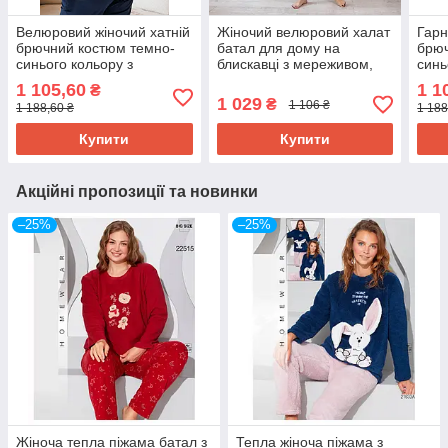
Велюровий жіночий хатній
Жіночий велюровий халат
Гарн
брючний костюм темно-
батал для дому на
брюч
синього кольору з
блискавці з мереживом,
синь
принтом Блакитні
темно-синього кольору з
прин
1 105,60
1 1
₴
сердечки 60
малюнком Лапки
52
1 029
₴
1 106 ₴
1 188,60 ₴
1 188
Купити
Купити
Акційні пропозиції та новинки
–25%
–25%
Жіноча тепла піжама батал з
Тепла жіноча піжама з