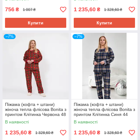
756
1 235,60
₴
₴
1 007 ₴
1 328,60 ₴
Купити
Купити
–7%
–7%
Піжама (кофта + штани)
Піжама (кофта + штани)
жіноча тепла флісова Bonita з
жіноча тепла флісова Bonita з
принтом Клітинка Червона 48
принтом Клітинка Синя 44
(107ЧервКл48)
(107СинКл44)
В наявності
В наявності
1 235,60
1 235,60
₴
₴
1 328,60 ₴
1 328,60 ₴