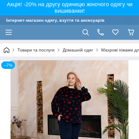
Акція! -20% на другу одиницю жіночого одягу чи
вишиванки!
Інтернет-магазин одягу, взуття та аксесуарів
Товари та послуги
Домашній одяг
Махрові піжами дл
–7%