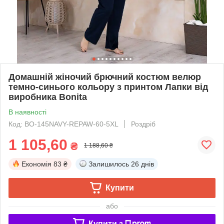
Домашній жіночий брючний костюм велюр
темно-синього кольору з принтом Лапки від
виробника Bonita
В наявності
Код: BO-145NAVY-REPAW-60-5XL
Роздріб
1 105,60
₴
1 188,60 ₴
Економія
83 ₴
Залишилось
26 днів
Купити
або
Купити з