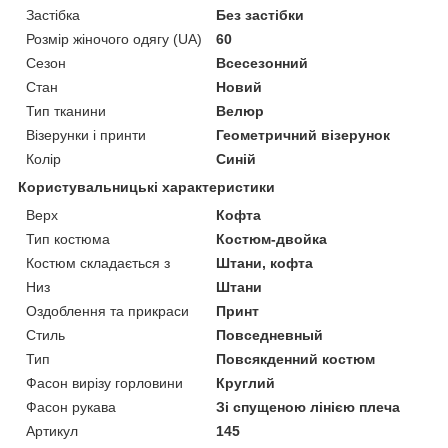
Застібка
Без застібки
Розмір жіночого одягу (UA)
60
Сезон
Всесезонний
Стан
Новий
Тип тканини
Велюр
Візерунки і принти
Геометричний візерунок
Колір
Синій
Користувальницькі характеристики
Верх
Кофта
Тип костюма
Костюм-двойка
Костюм складається з
Штани, кофта
Низ
Штани
Оздоблення та прикраси
Принт
Стиль
Повседневный
Тип
Повсякденний костюм
Фасон вирізу горловини
Круглий
Фасон рукава
Зі спущеною лінією плеча
Артикул
145