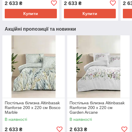
Ofelya Anew
2 633
2 633
2 6
₴
₴
Купити
Купити
Акційні пропозиції та новинки
Постільна білизна Altinbasak
Постільна білизна Altinbasak
Ranforse 200 х 220 см Bosco
Ranforse 200 х 220 см
Marble
Garden Arcane
В наявності
В наявності
2 633
2 633
₴
₴