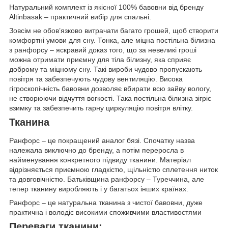
Натуральний комплект із якісної 100% бавовни від бренду
Altinbasak – практичний вибір для спальні.
Зовсім не обов’язково витрачати багато грошей, щоб створити
комфортні умови для сну. Тонка, але міцна постільна білизна
з ранфорсу – яскравий доказ того, що за невеликі гроші
можна отримати приємну для тіла білизну, яка сприяє
доброму та міцному сну. Такі вироби чудово пропускають
повітря та забезпечують чудову вентиляцію. Висока
гігроскопічність бавовни дозволяє вбирати всю зайву вологу,
не створюючи відчуття вогкості. Така постільна білизна зігріє
взимку та забезпечить гарну циркуляцію повітря влітку.
Тканина
Ранфорс – це покращений аналог бязі. Спочатку назва
належала виключно до бренду, а потім переросла в
найменування конкретного підвиду тканини. Матеріал
відрізняється приємною гладкістю, щільністю сплетення ниток
та довговічністю. Батьківщина ранфорсу – Туреччина, але
тепер тканину виробляють і у багатьох інших країнах.
Ранфорс – це натуральна тканина з чистої бавовни, дуже
практична і володіє високими споживчими властивостями
Переваги тканини: