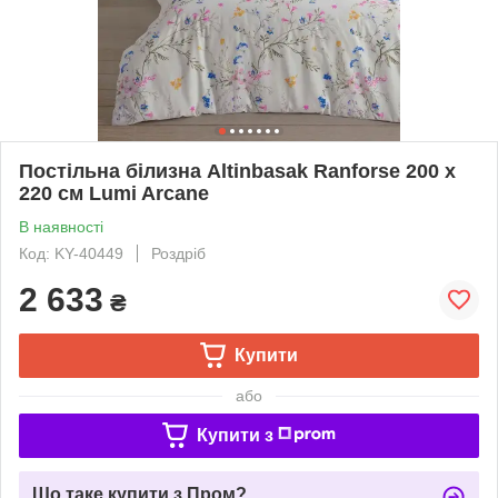
Постільна білизна Altinbasak Ranforse 200 х
220 см Lumi Arcane
В наявності
Код: KY-40449
Роздріб
2 633
₴
Купити
або
Купити з
Що таке купити з Пром?