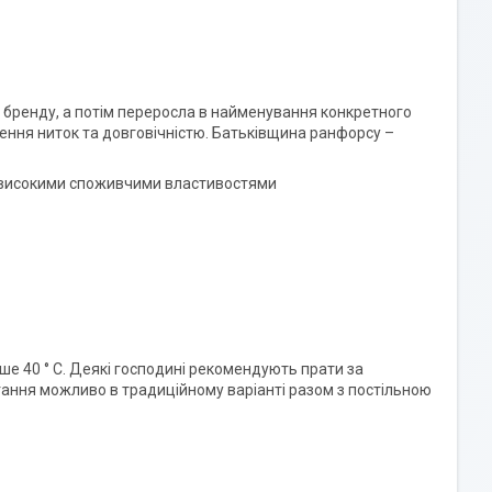
 бренду, а потім переросла в найменування конкретного
тення ниток та довговічністю. Батьківщина ранфорсу –
іє високими споживчими властивостями
е 40 ° C. Деякі господині рекомендують прати за
ігання можливо в традиційному варіанті разом з постільною