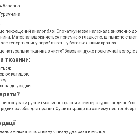
% бавовна
Туреччина
а
це покращений аналог бязі. Спочатку назва належала виключно до
анини. Матеріал відрізняється приємною гладкістю, щільністю спле
але тепер тканину виробляють і у багатьох інших країнах.
це натуральна тканина з чистої бавовни, дуже практична і волод
и тканини:
еться;
ворює катишок;
яє;
льна до усадки.
ядати?
ристовувати ручне і машинне прання з температурою води не більш
рідких засобів для прання. Сушити краще на свіжому повітрі. Збер
дації
ано змінювати постільну білизну два раза в місяць.