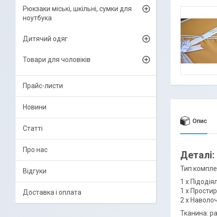
Рюкзаки міські, шкільні, сумки для
ноутбука
Дитячий одяг
Товари для чоловіків
Прайс-листи
Новини
Опис
Статті
Про нас
Деталі:
Тип компле
Відгуки
1 х Підодія
1 х Простир
Доставка і оплата
2 х Наволоч
Тканина: р