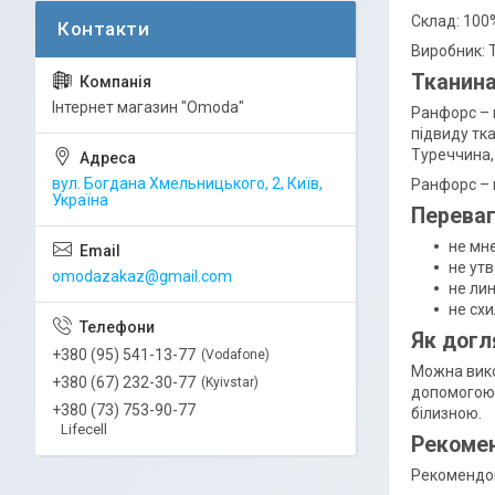
Склад: 100
Виробник: 
Тканин
Інтернет магазин "Omoda"
Ранфорс – 
підвиду тк
Туреччина, 
вул. Богдана Хмельницького, 2, Київ,
Ранфорс – 
Україна
Переваг
не мн
не ут
omodazakaz@gmail.com
не лин
не схи
Як догл
+380 (95) 541-13-77
Vodafone
Можна вико
+380 (67) 232-30-77
Kyivstar
допомогою 
+380 (73) 753-90-77
білизною.
Lifecell
Рекомен
Рекомендов