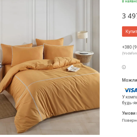
В наявн
3 49
Купи
+380 (9
Vodafo
У компа
будь-я
поверн