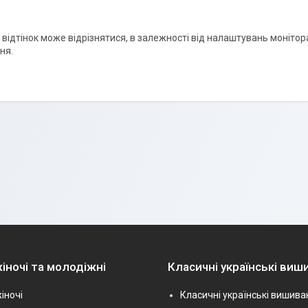
і відтінок може відрізнятися, в залежності від налаштувань монітора
ня.
іночі та молодіжні
Класичні українські виш
іночі
Класичні українські вишива