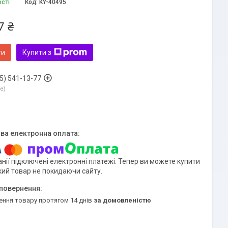
ості
Код:
KY-40495
7 ₴
ти
Купити з
5) 541-13-77
ne
нії підключені електронні платежі. Тепер ви можете купити
кий товар не покидаючи сайту.
ення товару протягом 14 днів
за домовленістю