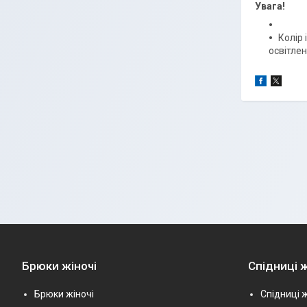
Увага!
Колір 
освітлен
Брюки жіночі
Спідниці ж
Брюки жіночі
Спідниці ж