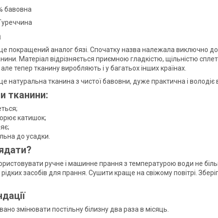
% бавовна
Туреччина
а
це покращений аналог бязі. Спочатку назва належала виключно до
анини. Матеріал відрізняється приємною гладкістю, щільністю спле
але тепер тканину виробляють і у багатьох інших країнах.
це натуральна тканина з чистої бавовни, дуже практична і волод
и тканини:
еться;
ворює катишок;
яє;
льна до усадки.
ядати?
ристовувати ручне і машинне прання з температурою води не більш
рідких засобів для прання. Сушити краще на свіжому повітрі. Збер
дації
ано змінювати постільну білизну два раза в місяць.