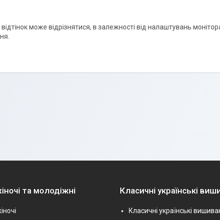
і відтінок може відрізнятися, в залежності від налаштувань монітора
ня.
іночі та молодіжні
Класичні українські виш
іночі
Класичні українські вишива