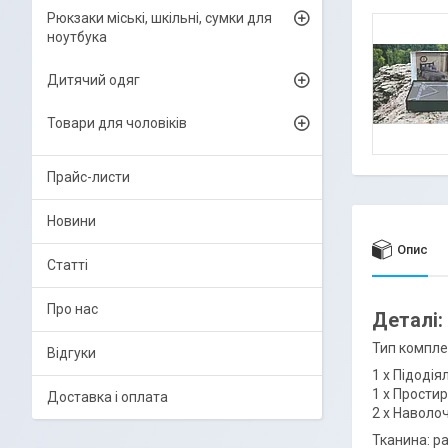
Рюкзаки міські, шкільні, сумки для
ноутбука
Дитячий одяг
Товари для чоловіків
Прайс-листи
Новини
Опис
Статті
Про нас
Деталі:
Тип компле
Відгуки
1 х Підодія
1 х Простир
Доставка і оплата
2 х Наволоч
Тканина: р