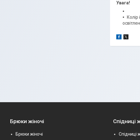
Увага!
Колір 
освітлен
Брюки жіночі
Спідниці ж
Брюки жіночі
Спідниці ж