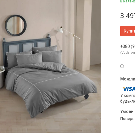
В наявн
3 49
Купи
+380 (9
Vodafo
У компа
будь-я
поверн