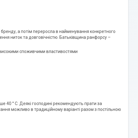
 бренду, а потім переросла в найменування конкретного
тення ниток та довговічністю. Батьківщина ранфорсу –
іє високими споживчими властивостями
е 40 ° C. Деякі господині рекомендують прати за
ігання можливо в традиційному варіанті разом з постільною