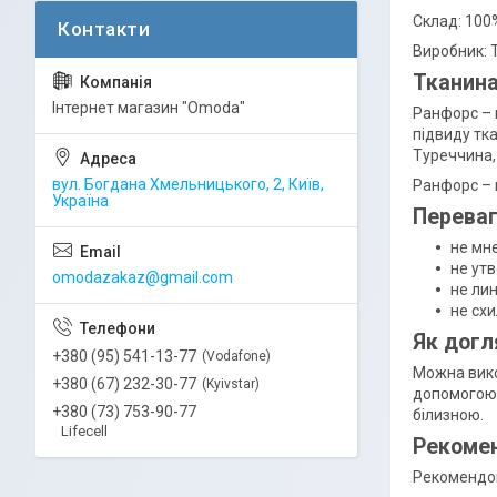
Склад: 100
Виробник: 
Тканин
Інтернет магазин "Omoda"
Ранфорс – 
підвиду тк
Туреччина, 
вул. Богдана Хмельницького, 2, Київ,
Ранфорс – 
Україна
Переваг
не мн
не ут
omodazakaz@gmail.com
не лин
не схи
Як догл
+380 (95) 541-13-77
Vodafone
Можна вико
+380 (67) 232-30-77
Kyivstar
допомогою 
+380 (73) 753-90-77
білизною.
Lifecell
Рекомен
Рекомендов