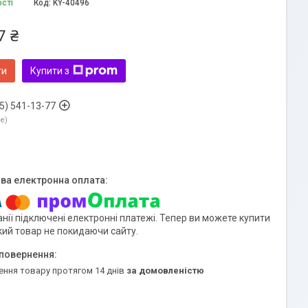
ості
Код:
KY-40496
7 ₴
ти
Купити з
5) 541-13-77
ne
нії підключені електронні платежі. Тепер ви можете купити
кий товар не покидаючи сайту.
ення товару протягом 14 днів
за домовленістю