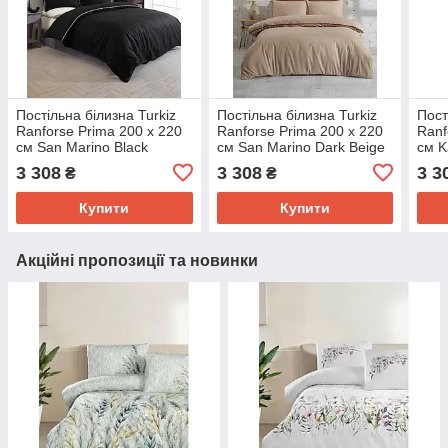
Постільна білизна Turkiz
Постільна білизна Turkiz
Пост
Ranforse Prima 200 х 220
Ranforse Prima 200 х 220
Ranf
см San Marino Black
см San Marino Dark Beige
см K
3 308
3 308
3 3
₴
₴
Купити
Купити
Акційні пропозиції та новинки