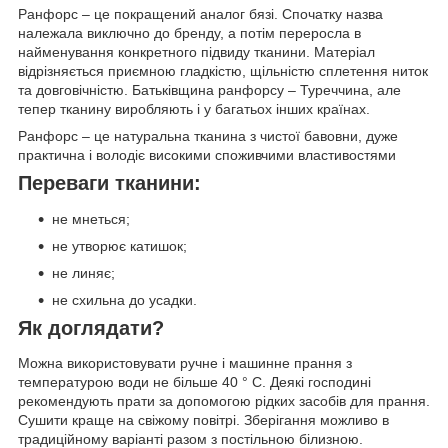
Ранфорс – це покращений аналог бязі. Спочатку назва
належала виключно до бренду, а потім переросла в
найменування конкретного підвиду тканини. Матеріал
відрізняється приємною гладкістю, щільністю сплетення ниток
та довговічністю. Батьківщина ранфорсу – Туреччина, але
тепер тканину виробляють і у багатьох інших країнах.
Ранфорс – це натуральна тканина з чистої бавовни, дуже
практична і володіє високими споживчими властивостями
Переваги тканини:
не мнеться;
не утворює катишок;
не линяє;
не схильна до усадки.
Як доглядати?
Можна використовувати ручне і машинне прання з
температурою води не більше 40 ° C. Деякі господині
рекомендують прати за допомогою рідких засобів для прання.
Сушити краще на свіжому повітрі. Зберігання можливо в
традиційному варіанті разом з постільною білизною.