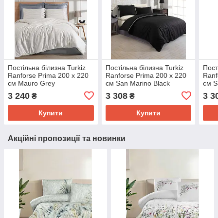
Постільна білизна Turkiz
Постільна білизна Turkiz
Пост
Ranforse Prima 200 х 220
Ranforse Prima 200 х 220
Ranf
см Mauro Grey
см San Marino Black
см S
3 240
3 308
3 3
₴
₴
Купити
Купити
Акційні пропозиції та новинки