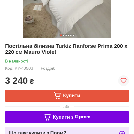
Постільна білизна Turkiz Ranforse Prima 200 х
220 см Mauro Violet
В наявності
Код: KY-40503
Роздріб
3 240
₴
Купити
або
Купити з
Що таке купити з Пром?