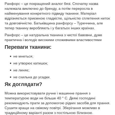
Ранфорс – це покращений аналог бязі. Спочатку назва
належала виключно до бренду, а потім переросла в
найменування конкретного підвиду тканини. Матеріал
відрізняється приємною гладкістю, щільністю сплетення ниток
та довговічністю. Батьківщина ранфорсу – Туреччина, але
тепер тканину виробляють і у багатьох інших країнах.
Ранфорс – це натуральна тканина з чистої бавовни, дуже
практична і володіє високими споживчими властивостями
Переваги тканини:
не мнеться;
не утворює катишок;
не линяє;
не схильна до усадки.
Як доглядати?
Можна використовувати ручне і машинне прання з
температурою води не більше 40 ° C. Деякі господині
рекомендують прати за допомогою рідких засобів для прання.
Сушити краще на свіжому повітрі. Зберігання можливо в
традиційному варіанті разом з постільною білизною.