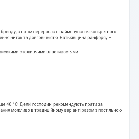
 бренду, а потім переросла в найменування конкретного
тення ниток та довговічністю. Батьківщина ранфорсу –
іє високими споживчими властивостями
е 40 ° C. Деякі господині рекомендують прати за
ігання можливо в традиційному варіанті разом з постільною