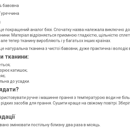
% бавовна
Туреччина
а
це покращений аналог бязі. Спочатку назва належала виключно до
анини. Матеріал відрізняється приємною гладкістю, щільністю спле
але тепер тканину виробляють і у багатьох інших країнах.
це натуральна тканина з чистої бавовни, дуже практична і волод
и тканини:
еться;
ворює катишок;
яє;
льна до усадки.
ядати?
ристовувати ручне і машинне прання з температурою води не більш
рідких засобів для прання. Сушити краще на свіжому повітрі. Збер
дації
ано змінювати постільну білизну два раза в місяць.