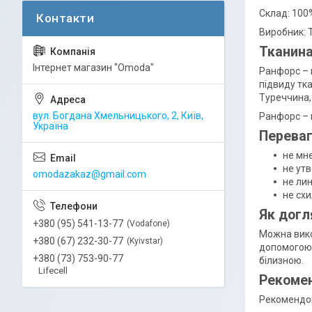
Склад: 100
Виробник: 
Тканин
Інтернет магазин "Omoda"
Ранфорс – 
підвиду тк
Туреччина, 
вул. Богдана Хмельницького, 2, Київ,
Ранфорс – 
Україна
Переваг
не мн
не ут
omodazakaz@gmail.com
не лин
не схи
Як догл
+380 (95) 541-13-77
Vodafone
Можна вико
+380 (67) 232-30-77
Kyivstar
допомогою 
+380 (73) 753-90-77
білизною.
Lifecell
Рекомен
Рекомендов