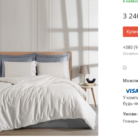
В наявн
3 24
Купи
+380 (9
Vodafo
У компа
будь-я
поверн