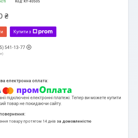
ості
Код:
KY-40505
0 ₴
ти
Купити з
5) 541-13-77
ne
нії підключені електронні платежі. Тепер ви можете купити
кий товар не покидаючи сайту.
ення товару протягом 14 днів
за домовленістю