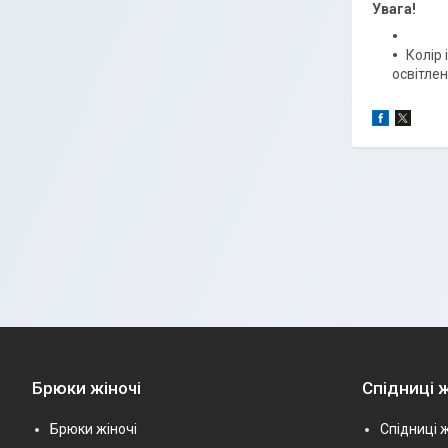
Увага!
Колір 
освітлен
Брюки жіночі
Спідниці ж
Брюки жіночі
Спідниці ж