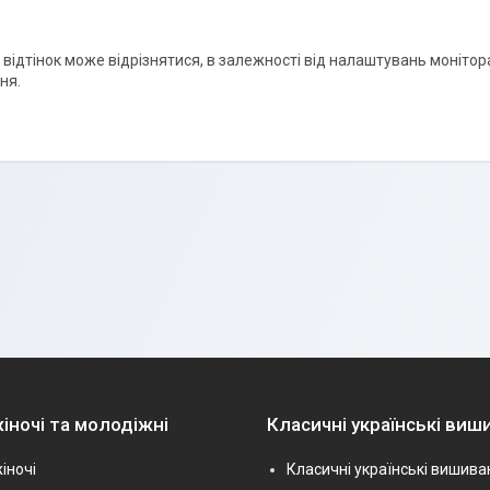
і відтінок може відрізнятися, в залежності від налаштувань монітора
ня.
іночі та молодіжні
Класичні українські виш
іночі
Класичні українські вишива