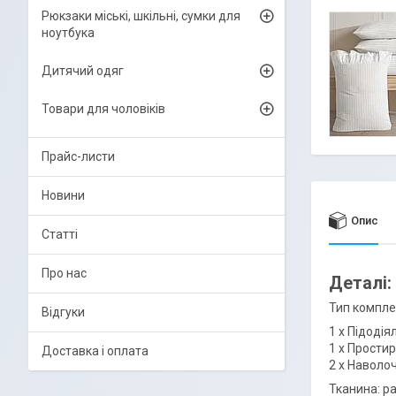
Рюкзаки міські, шкільні, сумки для
ноутбука
Дитячий одяг
Товари для чоловіків
Прайс-листи
Новини
Опис
Статті
Про нас
Деталі:
Тип компле
Відгуки
1 х Підодія
1 х Простир
Доставка і оплата
2 х Наволоч
Тканина: р