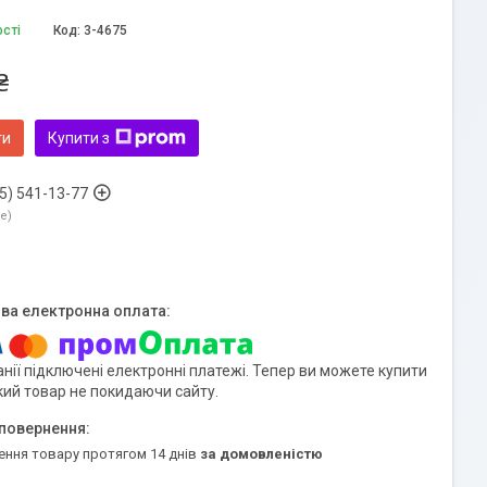
ості
Код:
3-4675
₴
ти
Купити з
5) 541-13-77
ne
нії підключені електронні платежі. Тепер ви можете купити
кий товар не покидаючи сайту.
ення товару протягом 14 днів
за домовленістю