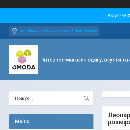
Акція! -2
вул. Богдана Хмельницького, 2, Київ, Україна
Інтернет-магазин одягу, взуття та
Леопар
розмір