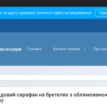
0% на другу одиницю жіночого одягу чи вишиванки!
Пер
 аксесуарів
Головна
Каталог товарів
Про нас
довий сарафан на бретелях з облямованою 
и)