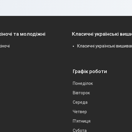
іночі та молодіжні
Класичні українські виш
іночі
Класичні українські вишива
Графік роботи
Понеділок
Вівторок
Середа
Четвер
Пʼятниця
Субота