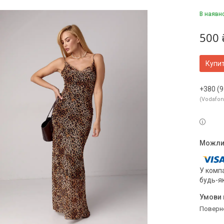
В наявн
500 
Купи
+380 (9
Vodafo
У компа
будь-я
поверн