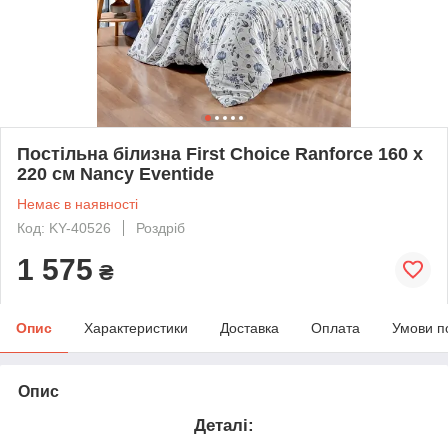
Постільна білизна First Choice Ranforce 160 х
220 см Nancy Eventide
Немає в наявності
Код: KY-40526
Роздріб
1 575
₴
Опис
Характеристики
Доставка
Оплата
Умови п
Опис
Деталі: