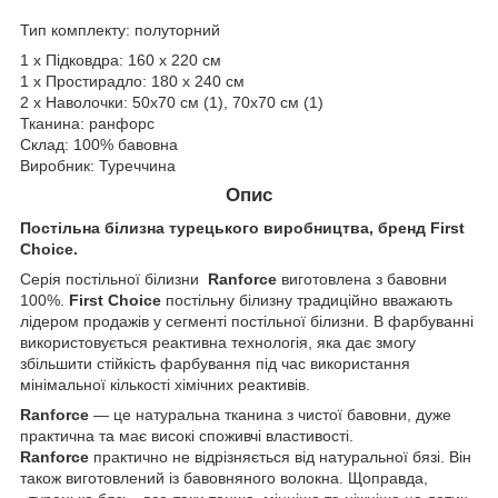
Тип комплекту: полуторний
1 х Підковдра: 160 х 220 см
1 х Простирадло: 180 х 240 см
2 х Наволочки: 50х70 см (1), 70х70 см (1)
Тканина: ранфорс
Склад: 100% бавовна
Виробник: Туреччина
Опис
Постільна білизна турецького виробництва, бренд First
Choice.
Серія постільної білизни
Ranforce
виготовлена з бавовни
100%.
First Choice
постільну білизну традиційно вважають
лідером продажів у сегменті постільної білизни. В фарбуванні
використовується реактивна технологія, яка дає змогу
збільшити стійкість фарбування під час використання
мінімальної кількості хімічних реактивів.
Ranforce
— це натуральна тканина з чистої бавовни, дуже
практична та має високі споживчі властивості.
Ranforce
практично не відрізняється від натуральної бязі. Він
також виготовлений із бавовняного волокна. Щоправда,