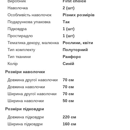
Виробник
First choice
Наволочка
2 (шт)
Особливість наволочок
Різних розмірів
Подарункова упаковка
Так
Підковдра
1 (шт)
Простирадло
1 (шт)
Тематика декору, малюнка
Рослини, квіти
Тип комплекту
Полуторний
Тип тканини
Ранфорс
Колір
Синій
Розміри наволочки
Довжина другої наволочки
70 см
Довжина наволочки
70 см
Ширина другої наволочки
70 см
Ширина наволочки
50 см
Розміри підковдри
Довжина підковдри
220 см
Ширина підковдри
160 см