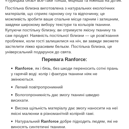
«турецька бязь» все-таки тонша, міцніша та ніжніша на дотик.
Постільна білизна виготовлена з натуральних екологічних
матеріалів, що сприяє гарному сну та відпочинку, це
можливість зробити ваше спальне місце гарним і затишним,
завдяки широкому вибору текстури та кольорів тканини.
Купуючи постільну білизну, ви отримуєте якісну тканину та
сам продукт. Наявність постільної білизни — це розв'язання
проблеми, коли гості залишилися на ніч, ви завжди зможете
застелити ліжко красивим бельєм. Постільна білизна, це
універсальний подарунок до свята.
Перевага Ranforce:
Ranforce
, як і бязь, без шкоди переносить сотні прань
у гарячій воді: колір і фактура тканини ніяк не
змінюються.
Легкий повітропроникний
Вологопроникність дає змогу тканині швидко
висихати.
Висока щільність матеріалу дає змогу наносити на неї
якісні малюнки в різноманітній колірній гамі.
Натуральний
Ranforce
добре підходить людям, які не
виносять синтетичні тканини.