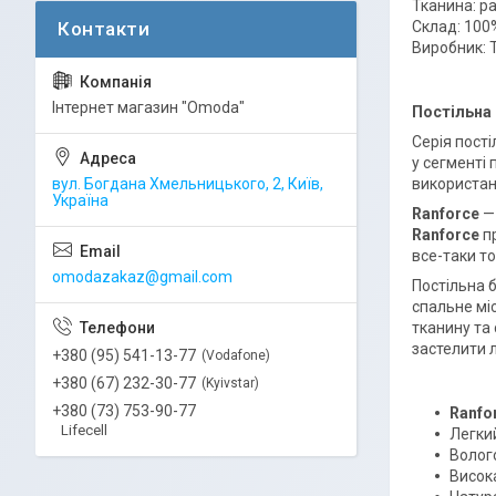
Тканина: р
Склад: 100
Виробник: 
Інтернет магазин "Omoda"
Постільна 
Серія пост
у сегменті 
вул. Богдана Хмельницького, 2, Київ,
використанн
Україна
Ranforce
—
Ranforce
п
все-таки то
omodazakaz@gmail.com
Постільна 
спальне мі
тканину та 
застелити 
+380 (95) 541-13-77
Vodafone
+380 (67) 232-30-77
Kyivstar
+380 (73) 753-90-77
Ranfo
Lifecell
Легки
Волог
Висока