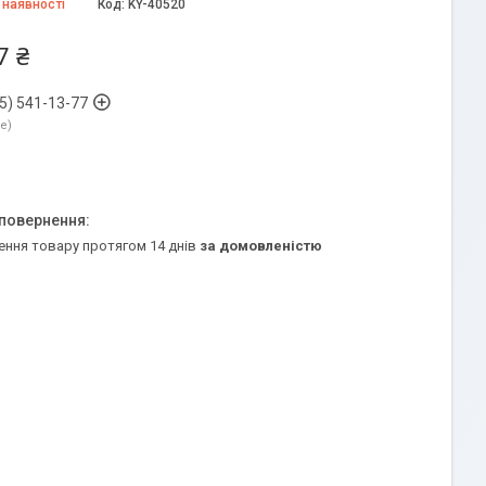
 наявності
Код:
KY-40520
7 ₴
5) 541-13-77
ne
ення товару протягом 14 днів
за домовленістю