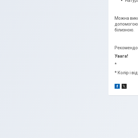
Натур
Можна вико
допомогою 
білизною.
Рекомендова
Увага!
*
*
Колір і в