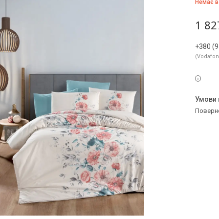
Немає в
1 82
+380 (9
Vodafo
поверн