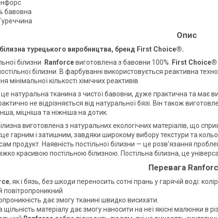
анфорс
% бавовна
Туреччина
Опис
білизна турецького виробництва, бренд First Choice®.
ільної білизни
Ranforce
виготовлена з бавовни 100%.
First Choice®
постільної білизни. В фарбуванні використовується реактивна техно
я мінімальної кількості хімічних реактивів.
 це натуральна тканина з чистої бавовни, дуже практична та має ви
рактично не відрізняється від натуральної бязі. Він також виготов
нша, міцніша та ніжніша на дотик.
білизна виготовлена з натуральних екологічних матеріалів, що спри
сце гарним і затишним, завдяки широкому вибору текстури та кольор
сам продукт. Наявність постільної білизни — це розв'язання пробле
ліжко красивою постільною білизною. Постільна білизна, це універс
Перевага Ranforc
rce
, як і бязь, без шкоди переносить сотні прань у гарячій воді: кол
й повітропроникний
опроникність дає змогу тканині швидко висихати.
 щільність матеріалу дає змогу наносити на неї якісні малюнки в різ