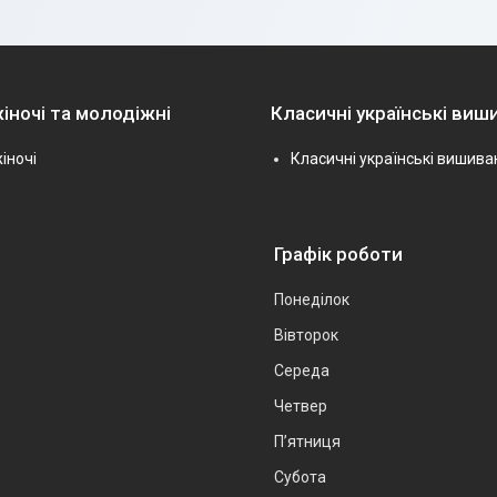
іночі та молодіжні
Класичні українські виш
іночі
Класичні українські вишива
Графік роботи
Понеділок
Вівторок
Середа
Четвер
Пʼятниця
Субота