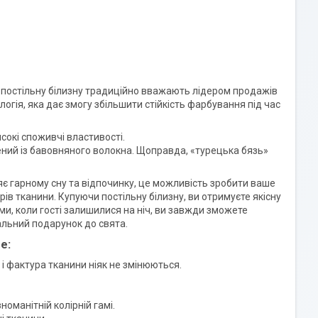
постільну білизну традиційно вважають лідером продажів
логія, яка дає змогу збільшити стійкість фарбування під час
сокі споживчі властивості.
лений із бавовняного волокна. Щоправда, «турецька бязь»
яє гарному сну та відпочинку, це можливість зробити ваше
ів тканини. Купуючи постільну білизну, ви отримуєте якісну
ми, коли гості залишилися на ніч, ви завжди зможете
альний подарунок до свята.
e:
ір і фактура тканини ніяк не змінюються.
номанітній колірній гамі.