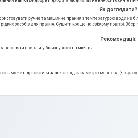
альний
Ranforce
добре підходить людям, які не виносять синтетичн
Як доглядати?
ристовувати ручне та машинне прання з температурою води не біль
рідких засобів для прання. Сушити краще на свіжому повітрі. Збері
Рекомендації:
но міняти постільну білизну двічі на місяць.
ідтінок може відрізнятися залежно від параметрів монітора (яскравіс