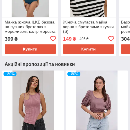
Майка жіноча ILKE базова
Жіноча смугаста майка
Базо
на вузьких бретелях з
чорна з бретелями з гумки
майк
мереживом, колір морська
(S)
розм
хвиля
399
149
304
₴
₴
495 ₴
Купити
Купити
Акційні пропозиції та новинки
–80%
–80%