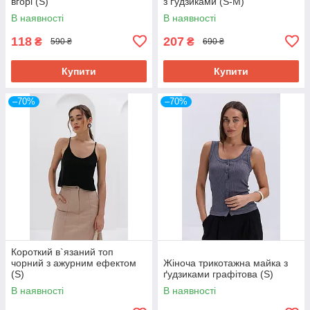
вгорі (S)
з ґудзиками (S-M)
В наявності
В наявності
118
207
₴
₴
590 ₴
690 ₴
Купити
Купити
–70%
–70%
Короткий в`язаний топ
чорний з ажурним ефектом
Жіноча трикотажна майка з
(S)
ґудзиками графітова (S)
В наявності
В наявності