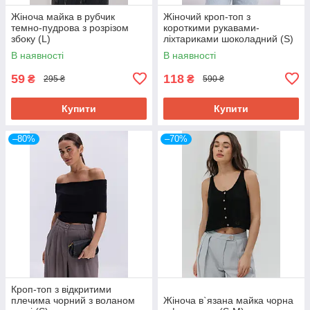
Жіноча майка в рубчик
Жіночий кроп-топ з
темно-пудрова з розрізом
короткими рукавами-
збоку (L)
ліхтариками шоколадний (S)
В наявності
В наявності
59
118
₴
₴
295 ₴
590 ₴
Купити
Купити
–80%
–70%
Кроп-топ з відкритими
плечима чорний з воланом
Жіноча в`язана майка чорна