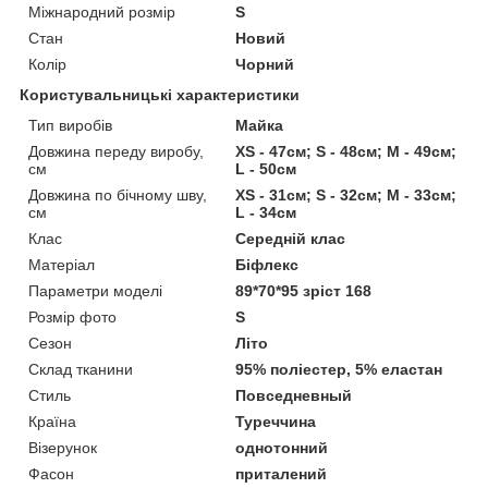
Міжнародний розмір
S
Стан
Новий
Колір
Чорний
Користувальницькі характеристики
Тип виробів
Майка
Довжина переду виробу,
XS - 47см; S - 48см; M - 49см;
см
L - 50см
Довжина по бічному шву,
XS - 31см; S - 32см; M - 33см;
см
L - 34см
Клас
Середній клас
Матеріал
Біфлекс
Параметри моделі
89*70*95 зріст 168
Розмір фото
S
Сезон
Літо
Склад тканини
95% поліестер, 5% еластан
Стиль
Повседневный
Країна
Туреччина
Візерунок
однотонний
Фасон
приталений