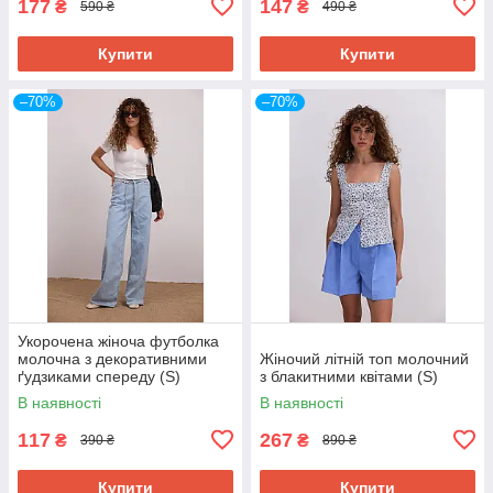
177
147
₴
₴
590 ₴
490 ₴
Купити
Купити
–70%
–70%
Укорочена жіноча футболка
молочна з декоративними
Жіночий літній топ молочний
ґудзиками спереду (S)
з блакитними квітами (S)
В наявності
В наявності
117
267
₴
₴
390 ₴
890 ₴
Купити
Купити