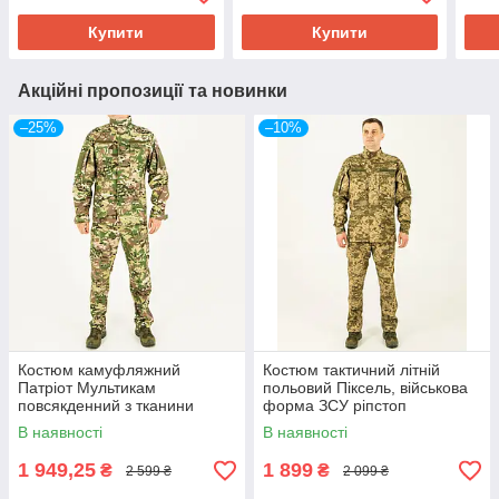
комб
Купити
Купити
Акційні пропозиції та новинки
–25%
–10%
Костюм камуфляжний
Костюм тактичний літній
Патріот Мультикам
польовий Піксель, військова
повсякденний з тканини
форма ЗСУ ріпстоп
ріпстоп, комір стійка,
В наявності
В наявності
46,48,50,52,54,56,58 р-р
1 949,25
1 899
₴
₴
2 599 ₴
2 099 ₴