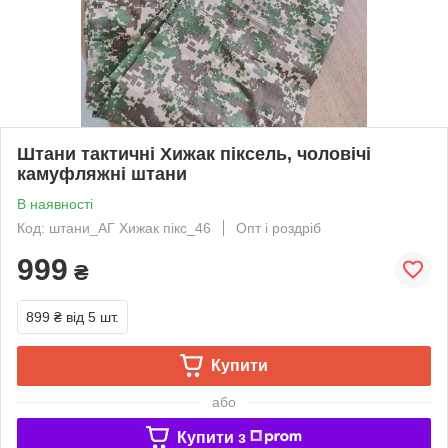
Штани тактичні Хижак піксель, чоловічі
камуфляжні штани
В наявності
Код: штани_АГ Хижак пікс_46
Опт і роздріб
999
₴
899 ₴
від 5 шт.
Купити
або
Купити з