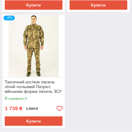
Купити
Купити
–8%
Тактичний костюм піксель
літній польовий Патріот,
військова форма піксель ЗСУ
ріпстоп
В наявності
1 739
₴
1 889 ₴
Купити