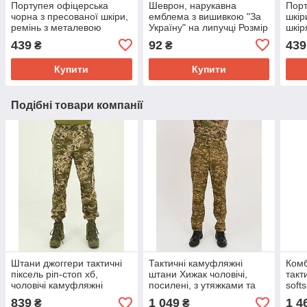
Портупея офіцерська
Шеврон, нарукавна
Порт
чорна з пресованої шкіри,
емблема з вишивкою "За
шкір
ремінь з металевою
Україну" на липучці Розмір
шкір
пряжкою, армійський
діаметра 75 мм
мет
439
92
439
₴
₴
військовий пояс
кори
Купити
Купити
Подібні товари компанії
Штани джоггери тактичні
Тактичні камуфляжні
Комб
піксель ріп-стоп хб,
штани Хижак чоловічі,
такт
чоловічі камуфляжні
посилені, з утяжками та
softs
штани джоггери
кишенями 44
каму
839
1 049
1 4
₴
₴