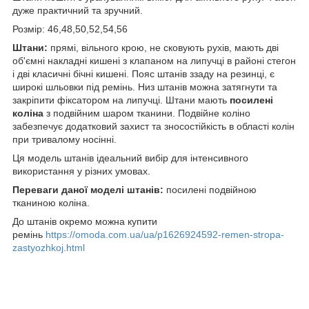
дуже практичний та зручний.
Розмір: 46,48,50,52,54,56
Штани:
прямі, вільного крою, не сковують рухів, мають дві
об'ємні накладні кишені з клапаном на липучці в районі стегон
і дві класичні бічні кишені. Пояс штанів ззаду на резинці, є
широкі шльовки під ремінь. Низ штанів можна затягнути та
закріпити фіксатором на липучці. Штани мають
посилені
коліна
з подвійним шаром тканини. Подвійне коліно
забезпечує додатковий захист та зносостійкість в області колін
при тривалому носінні.
Ця модель штанів ідеальний вибір для інтенсивного
використання у різних умовах.
Переваги даної моделі штанів:
посилені подвійною
тканиною коліна.
До штанів окремо можна купити
ремінь
https://omoda.com.ua/ua/p1626924592-remen-stropa-
zastyozhkoj.html