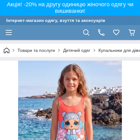
Акція! -20% на другу одиницю жіночого одягу чи
вишиванки!
Інтернет-магазин одягу, взуття та аксесуарів
Товари та послуги
Дитячий одяг
Купальники для дівча