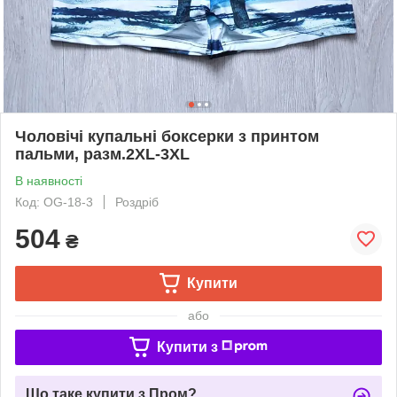
Чоловічі купальні боксерки з принтом
пальми, разм.2XL-3XL
В наявності
Код: OG-18-3
Роздріб
504
₴
Купити
або
Купити з
Що таке купити з Пром?