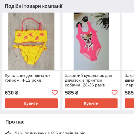
Подібні товари компанії
Купальник для дівчаток
Закритий купальник для
Закр
топіком, 4-12 років
дівчаток із принтом
дівч
собачка, 28-36 разів
"пер
630
585
585
₴
₴
Купити
Купити
Про нас
97% позитивних з 695 відгуків за рік