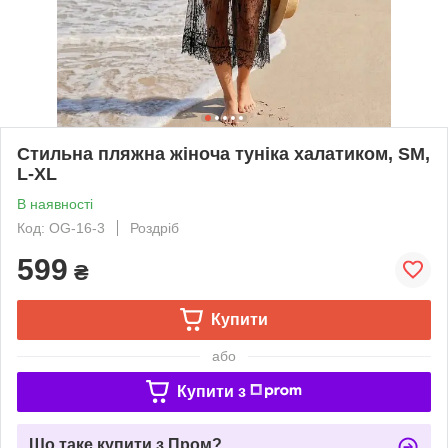
Стильна пляжна жіноча туніка халатиком, SM,
L-XL
В наявності
Код: OG-16-3
Роздріб
599
₴
Купити
або
Купити з
Що таке купити з Пром?