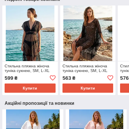
Стильна пляжна жіноча
Стильна пляжна жіноча
Стил
туніка сукнею, SM, L-XL
туніка сукнею, SM, L-XL
туні
599
563
576
₴
₴
Купити
Купити
Акційні пропозиції та новинки