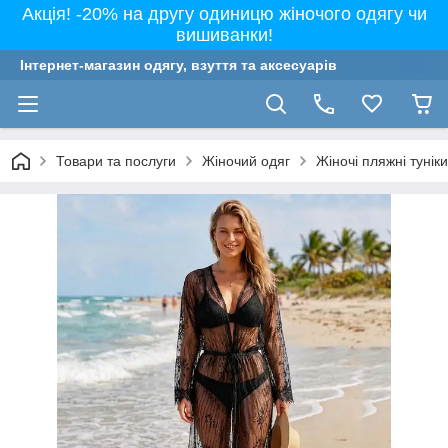
Акція! -20% на другу одиницю жіночого одягу чи
вишиванки!
Інтернет-магазин одягу, взуття та аксесуарів
Товари та послуги
Жіночий одяг
Жіночі пляжні тунік