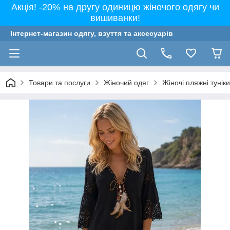
Акція! -20% на другу одиницю жіночого одягу чи
вишиванки!
Інтернет-магазин одягу, взуття та аксесуарів
Товари та послуги
Жіночий одяг
Жіночі пляжні тунік