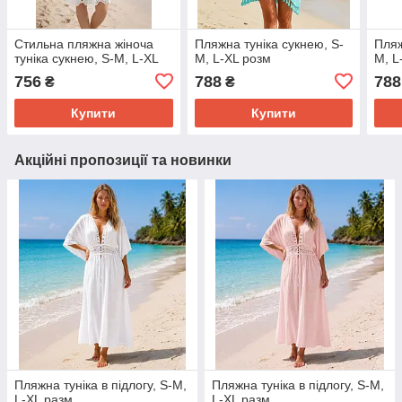
Стильна пляжна жіноча
Пляжна туніка сукнею, S-
Пляж
туніка сукнею, S-M, L-XL
M, L-XL розм
M, L
756
788
788
₴
₴
Купити
Купити
Акційні пропозиції та новинки
Пляжна туніка в підлогу, S-M,
Пляжна туніка в підлогу, S-M,
L-XL разм
L-XL разм