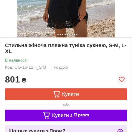
Стильна жіноча пляжна туніка сукнею, S-M, L-
XL
В наявності
Код: OG-16-12 ч_S/M
Роздріб
801
₴
Купити
або
Купити з
Що таке купити з Пром?