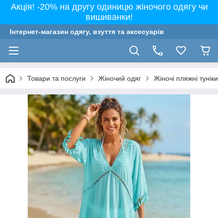
Акція! -20% на другу одиницю жіночого одягу чи
вишиванки!
Інтернет-магазин одягу, взуття та аксесуарів
Товари та послуги
Жіночий одяг
Жіночі пляжні тунік