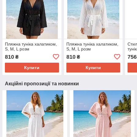
Пляжна туніка халатиком,
Пляжна туніка халатиком,
Стил
S, M, L розм
S, M, L розм
туні
810
810
756
₴
₴
Купити
Купити
Акційні пропозиції та новинки