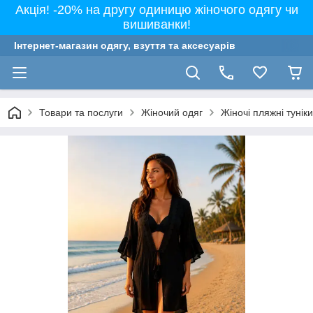
Акція! -20% на другу одиницю жіночого одягу чи
вишиванки!
Інтернет-магазин одягу, взуття та аксесуарів
Товари та послуги
Жіночий одяг
Жіночі пляжні тунік