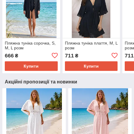
Пляжна туніка сорочка, S,
Пляжна туніка плаття, M, L
Пляж
M, L розм
розм
роз
666
711
711
₴
₴
Купити
Купити
Акційні пропозиції та новинки