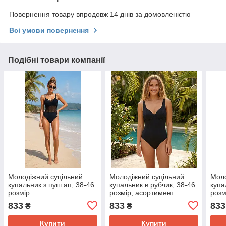
Повернення товару впродовж 14 днів за домовленістю
Всі умови повернення
Подібні товари компанії
Молодіжний суцільний
Молодіжний суцільний
Моло
купальник з пуш ап, 38-46
купальник в рубчик, 38-46
купа
розмір
розмір, асортимент
розм
кольорів
833
833
833
₴
₴
Купити
Купити