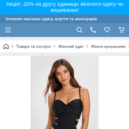
Акція! -20% на другу одиницю жіночого одягу чи
вишиванки!
Інтернет-магазин одягу, взуття та аксесуарів
Товари та послуги
Жіночий одяг
Жіночі купальники