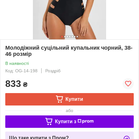
Молодіжний суцільний купальник чорний, 38-
46 розмір
В наявності
Код: OG-14-198
Роздріб
833
₴
Купити
або
Купити з
Що таке купити з Пром?