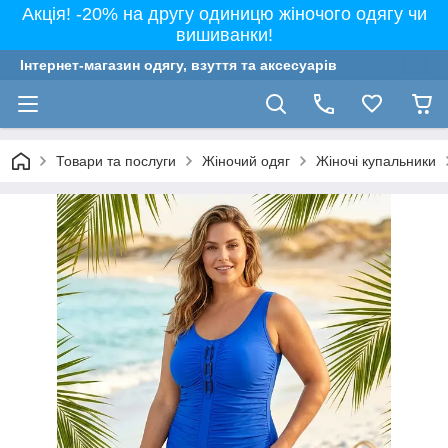
Акція! -20% на другу одиницю жіночого одягу чи
вишиванки!
Інтернет-магазин одягу, взуття та аксесуарів
Товари та послуги
Жіночий одяг
Жіночі купальники