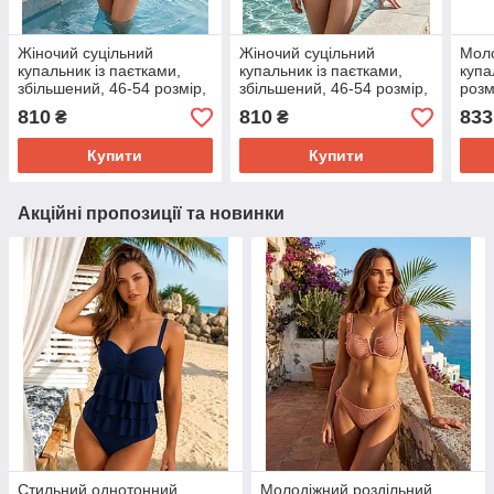
Жіночий суцільний
Жіночий суцільний
Моло
купальник із паєтками,
купальник із паєтками,
купа
збільшений, 46-54 розмір,
збільшений, 46-54 розмір,
розм
асортимент кольорів
асортимент кольорів
коль
810
810
833
₴
₴
Купити
Купити
Акційні пропозиції та новинки
Стильний однотонний
Молодіжний роздільний