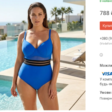
В наявн
788 
Купи
+380 (9
Vodafo
У компа
будь-я
поверн