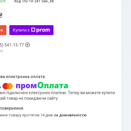
ості
Код:
OG-14-241 син_48
₴
ти
Купити з
5) 541-13-77
ne
нії підключені електронні платежі. Тепер ви можете купити
кий товар не покидаючи сайту.
ення товару протягом 14 днів
за домовленістю