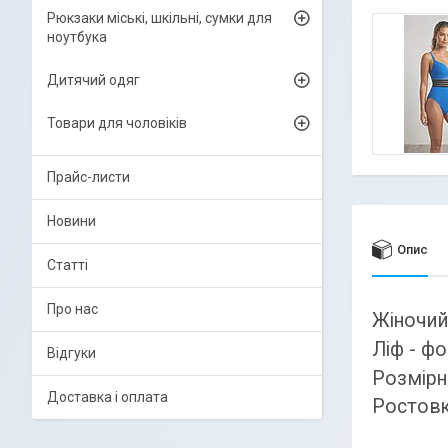
Рюкзаки міські, шкільні, сумки для
ноутбука
Дитячий одяг
Товари для чоловіків
Прайс-листи
Новини
Опис
Статті
Про нас
Жіночий
Ліф - ф
Відгуки
Розмірни
Доставка і оплата
Ростовка