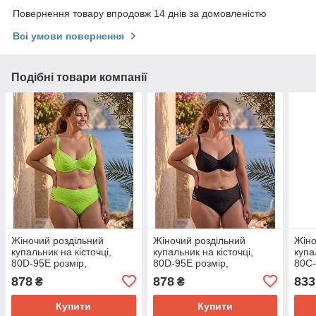
Повернення товару впродовж 14 днів за домовленістю
Всі умови повернення
Подібні товари компанії
Жіночий роздільний
Жіночий роздільний
Жіно
купальник на кісточці,
купальник на кісточці,
купа
80D-95E розмір,
80D-95E розмір,
80C-
асортимент кольорів
асортимент кольорів
асор
878
878
833
₴
₴
Купити
Купити