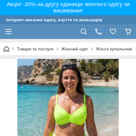
Акція! -20% на другу одиницю жіночого одягу чи
вишиванки!
Інтернет-магазин одягу, взуття та аксесуарів
Товари та послуги
Жіночий одяг
Жіночі купальники