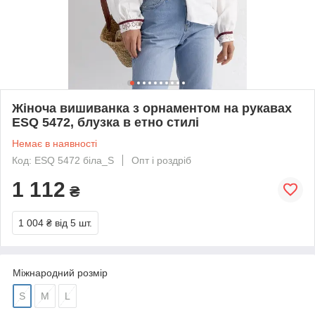
Жіноча вишиванка з орнаментом на рукавах
ESQ 5472, блузка в етно стилі
Немає в наявності
Код: ESQ 5472 біла_S
Опт і роздріб
1 112
₴
1 004 ₴
від 5 шт.
Міжнародний розмір
S
M
L