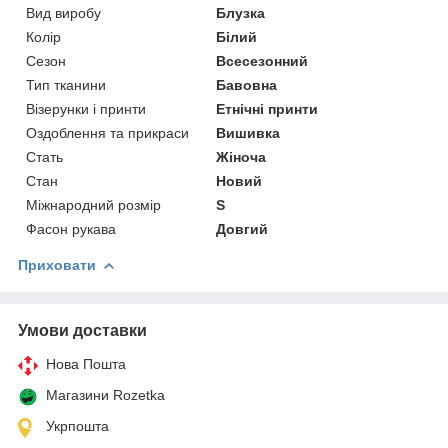
Вид виробу
Блузка
Колір
Білий
Сезон
Всесезонний
Тип тканини
Бавовна
Візерунки і принти
Етнічні принти
Оздоблення та прикраси
Вишивка
Стать
Жіноча
Стан
Новий
Міжнародний розмір
S
Фасон рукава
Довгий
Приховати
Умови доставки
Нова Пошта
Магазини Rozetka
Укрпошта