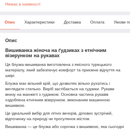
Немає в наявності
Опис
Характеристики
Доставка
Оплата
Умови п
Опис
Вишиванка жіноча на ґудзиках з етнічним
візерунком на рукавах
Ця блузка-вишиванка виготовлена з якісного турецького
матеріалу, який забезпечує комфорт та приємне відчуття на
шкірі.
Блузка має вільний крій, що дозволяє вільно рухатись і
виглядати стильно. Виріб застібається на гудзики. Рукави
внизу на манжеті з гудзиком. Основна частина рукавів
оздоблена етнічним візерунком, виконаним машинною
вишивкою.
Це ідеальний вибір для літніх вечорів, ділових зустрічей,
відпочинку на природі чи прогулянок містом.
Вишиванка — це блузка або сорочка з вишивкою, яка сьогодні