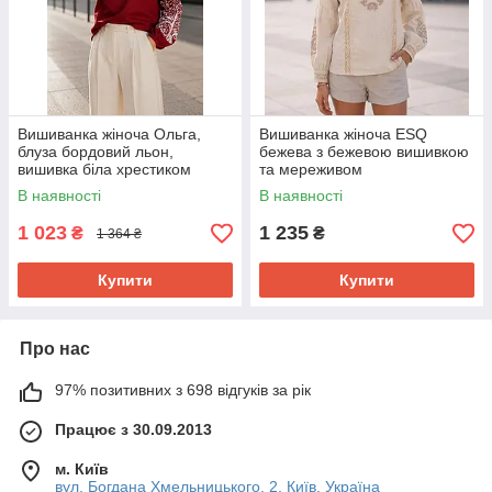
Вишиванка жіноча Ольга,
Вишиванка жіноча ESQ
блуза бордовий льон,
бежева з бежевою вишивкою
вишивка біла хрестиком
та мереживом
Розмір S, M, L, XL, 2XL, 3XL,
В наявності
В наявності
4XL, 5XL
1 023
1 235
₴
₴
1 364 ₴
Купити
Купити
Про нас
97% позитивних з 698 відгуків за рік
Працює з 30.09.2013
м. Київ
вул. Богдана Хмельницького, 2, Київ, Україна