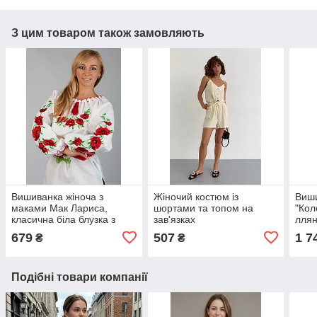
З цим товаром також замовляють
Вишиванка жіноча з
Жіночий костюм із
Виши
маками Мак Лариса,
шортами та топом на
"Кол
класична біла блузка з
зав'язках
ллян
маками, вишиванка з
біл
679
507
1 7
₴
₴
довгим рукавом
Подібні товари компанії