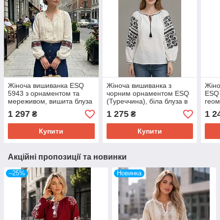
Жіноча вишиванка ESQ
Жіноча вишиванка з
Жіно
5943 з орнаментом та
чорним орнаментом ESQ
ESQ 
мереживом, вишита блуза
(Туреччина), біла блуза в
гео
в етно-стилі
етно стилі
орна
1 297
1 275
1 2
₴
₴
Купити
Купити
Акційні пропозиції та новинки
–25%
Новинка